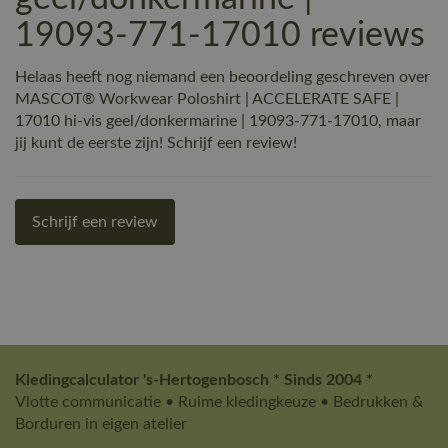
19093-771-17010 reviews
Helaas heeft nog niemand een beoordeling geschreven over
MASCOT® Workwear Poloshirt | ACCELERATE SAFE |
17010 hi-vis geel/donkermarine | 19093-771-17010, maar
jij kunt de eerste zijn! Schrijf een review!
Schrijf een review
Kledingcalculator 's-Hertogenbosch * Sinds 2004 *
Vlotte communicatie • Ruime kledingkeuze • Bedrukken &
Borduren in eigen atelier