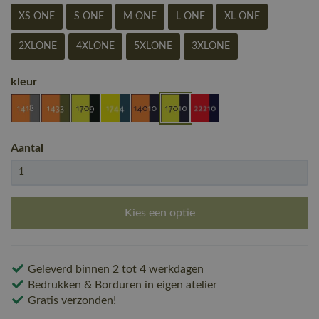
XS ONE
S ONE
M ONE
L ONE
XL ONE
2XLONE
4XLONE
5XLONE
3XLONE
kleur
Aantal
Kies een optie
Geleverd binnen 2 tot 4 werkdagen
Bedrukken & Borduren in eigen atelier
Gratis verzonden!