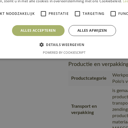
n, stemt u in met alle cookies in overeenstemming met ons Cookiebeleid.
Le
MASC
Geprodu
IKT NOODZAKELIJK
PRESTATIE
TARGETING
FUNC
partner
Productie
Geproduc
ALLES ACCEPTEREN
ALLES AFWIJZEN
Bangla
https:/
Url product pdf
DETAILS WEERGEVEN
969-03-
POWERED BY COOKIESCRIPT
Productie en verpakkin
Werkpol
Productcategorie
Polo's 
is gema
product
transpo
Transport en
zending
verpakking
product
materia