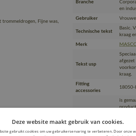
Branche
Corpora
en indu
Gebruiker
Vrouwe
t trommeldrogen, Fijne was,
Basic. 
Technische tekst
kraag e
Merk
MASC
Speciaa
afgezet 
Tekst usp
voorkome
kraag.
Fitting
18050-
accessories
is gema
product
transpo
Transport en
zending
Deze website maakt gebruik van cookies.
verpakking
product
site gebruikt cookies om uw gebruikerservaring te verbeteren. Door onze w
materia