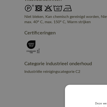
Niet bleken, Kan chemisch gereinigd worden, Nie
max. 40° C, max. 150° C, Warm strijken
Certificeringen
Categorie industrieel onderhoud
Industriële reinigingscategorie C2
Deze web