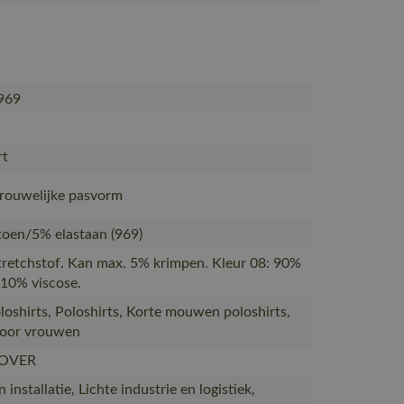
969
rt
Vrouwelijke pasvorm
oen/5% elastaan (969)
tretchstof. Kan max. 5% krimpen. Kleur 08: 90%
10% viscose.
oshirts, Poloshirts, Korte mouwen poloshirts,
voor vrouwen
OVER
installatie, Lichte industrie en logistiek,