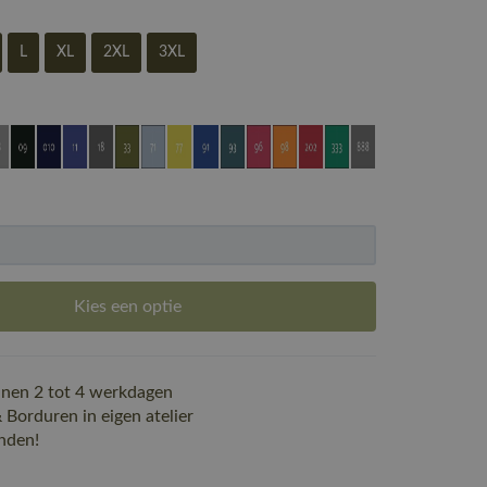
L
XL
2XL
3XL
Kies een optie
nen 2 tot 4 werkdagen
Borduren in eigen atelier
nden!