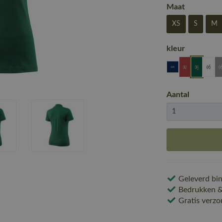
Maat
XS
S
M
kleur
Aantal
Geleverd bin
Bedrukken & 
Gratis verzo