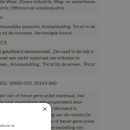
te Wear, Zware industrie, Weg- en waterbouw
strie, Offshore en windindustrie
n
Vrouwelijke pasvorm. Knoopsluiting. Tricot in de
n bij de mouwen. Verstevigde boord.
OT®
l getailleerd damesmodel., De naad in de nek is
met een zacht materiaal om irritaties te
n., Knoopsluiting., Tricot bij de armen., Tricot
802, 50602-010, 50143-860
akt van of bevat gerecycled materiaal, Van
ie naar magazijnen getransporteerd door
×
rtpartners met ISO 14001;Vervoerd in
en met maximale benutting van de ruimte;De
verpakking is gemaakt van of bevat gerecycled
ebsite te
al;De verpakking waarin de bestelling van