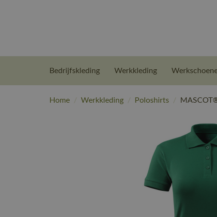
Bedrijfskleding
Werkkleding
Werkschoen
Home
/
Werkkleding
/
Poloshirts
/
MASCOT® W