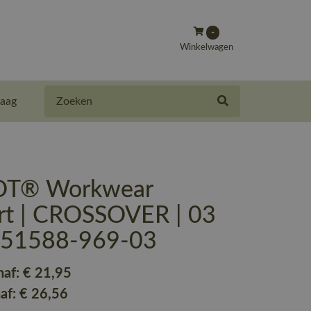
-
Winkelwagen
Zoeken
aag
T® Workwear
irt | CROSSOVER | 03
| 51588-969-03
naf:
€ 21
,95
naf:
€ 26
,56