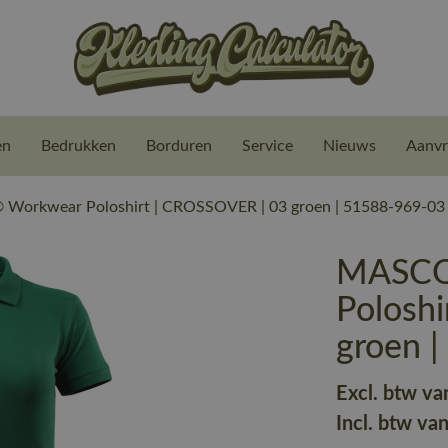
en
Bedrukken
Borduren
Service
Nieuws
Aanvr
orkwear Poloshirt | CROSSOVER | 03 groen | 51588-969-03
MASCO
Polosh
groen 
Excl. btw va
Incl. btw va