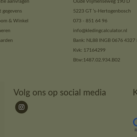
tie aanvragen
Oude Vlijmenseweg 190 D
t gegevens
5223 GT ‘s-Hertogenbosch
om & Winkel
073 - 851 64 96
neren
info@kledingcalculator.nl
arden
Bank: NL88 INGB 0676 4327 
Kvk: 17164299
Btw:1487.02.934.B02
Volg ons op social media
K