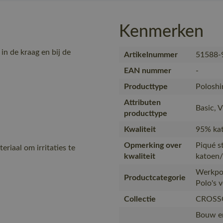
Kenmerken
in de kraag en bij de
Artikelnummer
51588-
EAN nummer
-
Producttype
Poloshi
Attributen
Basic, 
producttype
Kwaliteit
95% kat
Opmerking over
Piqué s
eriaal om irritaties te
kwaliteit
katoen/
Werkpol
Productcategorie
Polo's 
Collectie
CROSS
Bouw en 