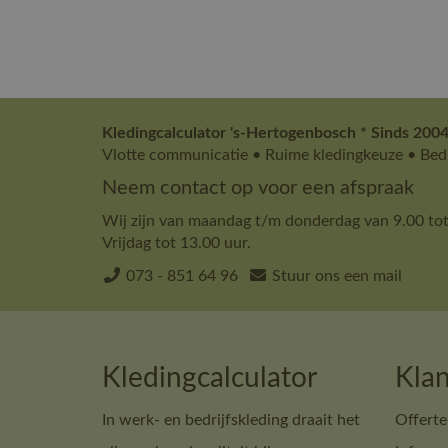
Kledingcalculator 's-Hertogenbosch * Sinds 2004
Vlotte communicatie • Ruime kledingkeuze • Bedr
Neem contact op voor een afspraak
Wij zijn van maandag t/m donderdag van 9.00 tot
Vrijdag tot 13.00 uur.
073 - 851 64 96
Stuur ons een mail
Kledingcalculator
Klan
In werk- en bedrijfskleding draait het
Offerte