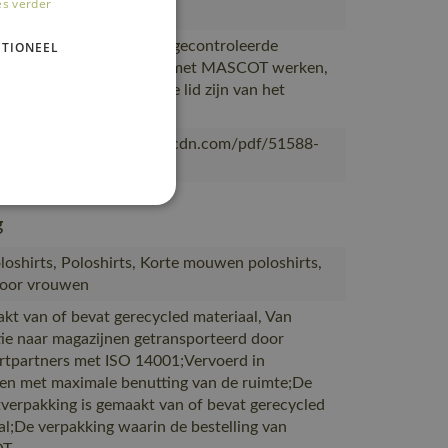
es verder
OT
ceerd in Bangladesh bij gecontroleerde
TIONEEL
s die al meer dan 10 jaar met MASCOT werken,
eerd bij leveranciers die lid zijn van het
desh Accord
/mascotsitecore-1ccb8.kxcdn.com/pdf/51588-
nl.pdf
g
oshirts, Poloshirts, Korte mouwen poloshirts,
voor vrouwen
akt van of bevat gerecycled materiaal, Van
ie naar magazijnen getransporteerd door
rtpartners met ISO 14001;Vervoerd in
en met maximale benutting van de ruimte;De
verpakking is gemaakt van of bevat gerecycled
al;De verpakking waarin de bestelling van