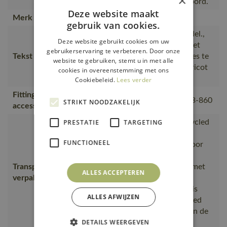
×
bij de mouwen. Verstevigde boord.
Deze website maakt
Merk
MASCOT®
gebruik van cookies.
Speciaal getailleerd damesmodel.,
Deze website gebruikt cookies om uw
De naad in de nek is afgezet met
gebruikerservaring te verbeteren. Door onze
Tekst usp
een zacht materiaal om irritaties te
website te gebruiken, stemt u in met alle
voorkomen., Knoopsluiting., Tricot
cookies in overeenstemming met ons
bij de armen., Tricot kraag.
Cookiebeleid.
Lees verder
Fitting
18050-802, 50602-010, 50143-860
STRIKT NOODZAKELIJK
accessories
is gemaakt van of bevat gerecycled
PRESTATIE
TARGETING
materiaal, Van productie naar
FUNCTIONEEL
magazijnen getransporteerd door
transportpartners met ISO
Transport en
14001;Vervoerd in zendingen met
ALLES ACCEPTEREN
verpakking
maximale benutting van de
ruimte;De productverpakking is
ALLES AFWIJZEN
gemaakt van of bevat gerecycled
materiaal;De verpakking waarin de
DETAILS WEERGEVEN
bestelling van MASCOT