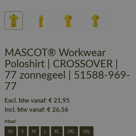
MASCOT® Workwear
Poloshirt | CROSSOVER |
77 zonnegeel | 51588-969-
77
Excl. btw vanaf:
€ 21
,95
Incl. btw vanaf:
€ 26
,56
Maat
XS
S
M
L
XL
2XL
3XL