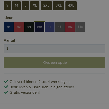
S
M
L
XL
2XL
3XL
4XL
kleur
Aantal
Kies een optie
Geleverd binnen 2 tot 4 werkdagen
Bedrukken & Borduren in eigen atelier
Gratis verzonden!