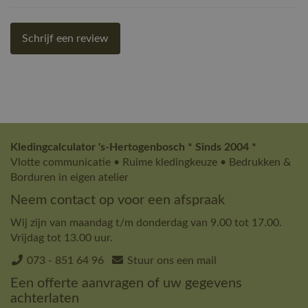
Schrijf een review
Kledingcalculator 's-Hertogenbosch * Sinds 2004 *
Vlotte communicatie • Ruime kledingkeuze • Bedrukken &
Borduren in eigen atelier
Neem contact op voor een afspraak
Wij zijn van maandag t/m donderdag van 9.00 tot 17.00.
Vrijdag tot 13.00 uur.
073 - 851 64 96
Stuur ons een mail
Een offerte aanvragen of uw gegevens
achterlaten