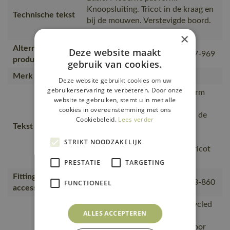
Knoopsluiting. Tricot in de kraag en
Technische tekst
bij de mouwen. Verstevigde boord.
Borstzak.
×
Alternatieve
Deze website maakt
17083-941, 00783-260, 51587-969
producten
gebruik van cookies.
Merk
MASCOT®
Deze website gebruikt cookies om uw
gebruikerservaring te verbeteren. Door onze
Moderne, comfortabele pasvorm
website te gebruiken, stemt u in met alle
met een optimale
cookies in overeenstemming met ons
bewegingsvrijheid., De naad in de
Cookiebeleid.
Lees verder
Tekst usp
nek is afgezet met een zacht
materiaal om irritaties te
STRIKT NOODZAKELIJK
voorkomen., Knoopsluiting., Tricot
kraag.
PRESTATIE
TARGETING
Fitting
18050-802, 50602-010, 50143-860
FUNCTIONEEL
accessories
is gemaakt van of bevat gerecycled
ALLES ACCEPTEREN
materiaal, Van productie naar
magazijnen getransporteerd door