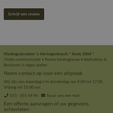
Schrijf een review
Kledingcalculator 's-Hertogenbosch * Sinds 2004 *
Vlotte communicatie • Ruime kledingkeuze • Bedrukken &
Borduren in eigen atelier
Neem contact op voor een afspraak
Wij zijn van maandag t/m donderdag van 9.00 tot 17.00.
Vrijdag tot 13.00 uur.
073 - 851 64 96
Stuur ons een mail
Een offerte aanvragen of uw gegevens
achterlaten