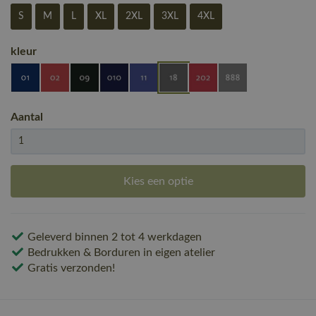
S
M
L
XL
2XL
3XL
4XL
kleur
Aantal
Kies een optie
Geleverd binnen 2 tot 4 werkdagen
Bedrukken & Borduren in eigen atelier
Gratis verzonden!