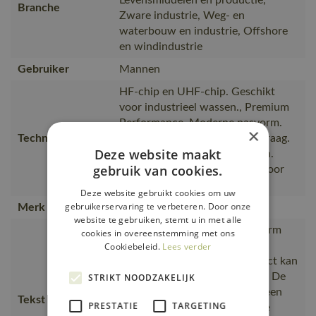
Branche
Zware industrie, Weg- en
waterbouw en industrie, Offshore
en windindustrie
Gebruiker
Mannen
HF-chip en UHF-chip. Geschikt
voor industrieel wassen., Premium
Performance. Moderne pasvorm.
×
Technische tekst
Sterke kwaliteit. Tricot in de kraag.
Deze website maakt
Sluiting met verborgen knopen.
gebruik van cookies.
Verstevigde boord. Geschikt voor
naamlabel
Deze website gebruikt cookies om uw
gebruikerservaring te verbeteren. Door onze
Merk
MASCOT®
website te gebruiken, stemt u in met alle
Moderne, comfortabele pasvorm
cookies in overeenstemming met ons
met een optimale
Cookiebeleid.
Lees verder
bewegingsvrijheid., Het product kan
industrieel gewassen worden., De
STRIKT NOODZAKELIJK
naad in de nek is afgezet met een
Tekst usp
PRESTATIE
TARGETING
zacht materiaal om irritaties te