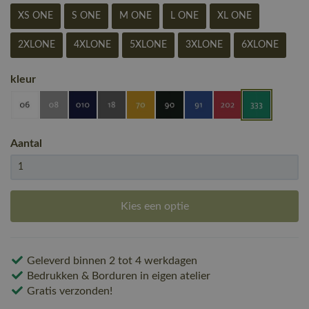
XS ONE
S ONE
M ONE
L ONE
XL ONE
2XLONE
4XLONE
5XLONE
3XLONE
6XLONE
kleur
Aantal
Kies een optie
Geleverd binnen 2 tot 4 werkdagen
Bedrukken & Borduren in eigen atelier
Gratis verzonden!