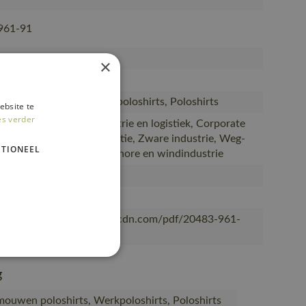
961-91
rt, met lange mouwen
×
oen/40% polyester (961)
ouwen poloshirts, Werkpoloshirts, Poloshirts
ebsite te
es verder
installatie, Lichte industrie en logistiek, Corporate
evensmiddelen en productie, Zware industrie, Weg-
TIONEEL
rbouw en industrie, Offshore en windindustrie
n
OT®
/mascotsitecore-1ccb8.kxcdn.com/pdf/20483-961-
df
g
mouwen poloshirts, Werkpoloshirts, Poloshirts