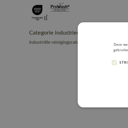
Categorie industrieel onderhoud
Industriële reinigingscategorie A1
Deze web
gebruike
STR