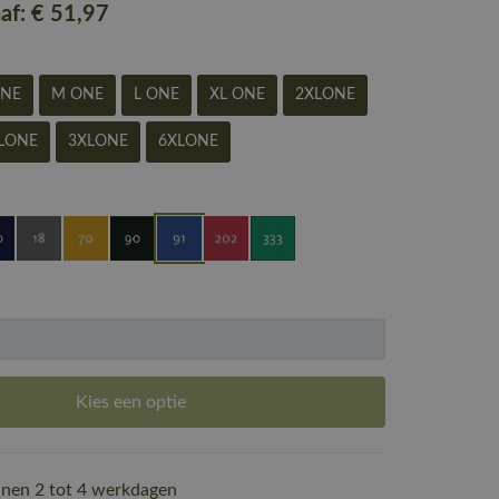
naf:
€ 51
,97
ONE
M ONE
L ONE
XL ONE
2XLONE
LONE
3XLONE
6XLONE
Kies een optie
nen 2 tot 4 werkdagen