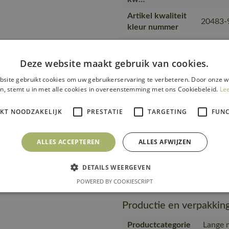
Artikel kwaliteit
20483-
kleur nummer
Producttype
Poloshi
Kwaliteit
60% kat
Deze website maakt gebruik van cookies.
Productcategorie
Lange m
site gebruikt cookies om uw gebruikerservaring te verbeteren. Door onze w
n, stemt u in met alle cookies in overeenstemming met ons Cookiebeleid.
Le
Bouw en 
Branche
Wear, L
IKT NOODZAKELIJK
PRESTATIE
TARGETING
FUNC
en wate
Gebruiker
Manne
ALLES ACCEPTEREN
ALLES AFWIJZEN
Merk
MASC
https:/
DETAILS WEERGEVEN
Url product pdf
91-nl.p
POWERED BY COOKIESCRIPT
Productie en verpakkin
Productcategorie
Lange 