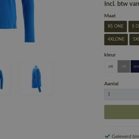
Incl. btw va
Maat
XS ONE
S 
4XLONE
5X
kleur
Aantal
Geleverd bin