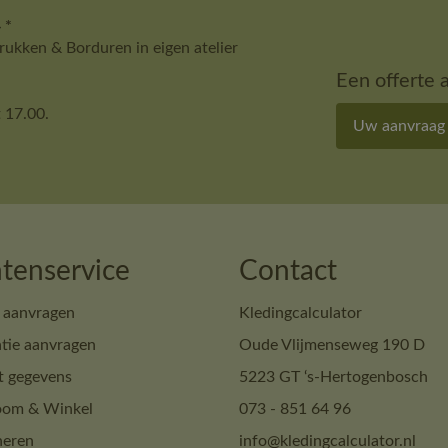
 *
ukken & Borduren in eigen atelier
Een offerte 
 17.00.
Uw aanvraag
tenservice
Contact
 aanvragen
Kledingcalculator
tie aanvragen
Oude Vlijmenseweg 190 D
t gegevens
5223 GT ‘s-Hertogenbosch
om & Winkel
073 - 851 64 96
neren
info@kledingcalculator.nl