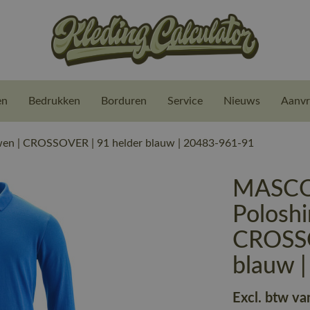
en
Bedrukken
Borduren
Service
Nieuws
Aanvr
n | CROSSOVER | 91 helder blauw | 20483-961-91
MASCO
Poloshi
CROSSO
blauw 
Excl. btw va