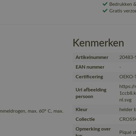
Bedrukken & 
Gratis verzo
Kenmerken
Artikelnummer
20483-
EAN nummer
-
Certificering
OEKO-T
https:/
Url afbeelding
1ccb8.
persoon
nl.svg
Kleur
helder 
ommeldrogen, max. 60° C, max.
Collectie
CROSS
Opmerking over
Piqué s
kw…