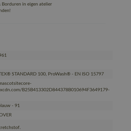
Borduren in eigen atelier
nden!
961
EX® STANDARD 100, ProWash® - EN ISO 15797
/mascotsitecore-
kxcdn.com/B25B413302D844378B010694F3649179-
blauw - 91
OVER
tretchstof.