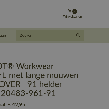
-
Winkelwagen
Zoeken
aag
T® Workwear
rt, met lange mouwen |
VER | 91 helder
| 20483-961-91
naf:
€ 42
,95