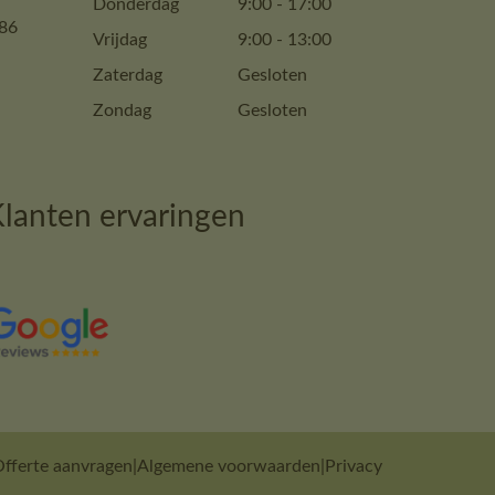
Donderdag
9:00
-
17:00
86
Vrijdag
9:00
-
13:00
Zaterdag
Gesloten
Zondag
Gesloten
lanten ervaringen
fferte aanvragen
|
Algemene voorwaarden
|
Privacy