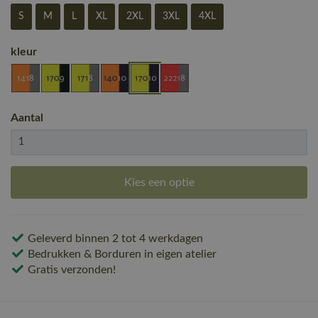
S
M
L
XL
2XL
3XL
4XL
kleur
Aantal
Kies een optie
Geleverd binnen 2 tot 4 werkdagen
Bedrukken & Borduren in eigen atelier
Gratis verzonden!