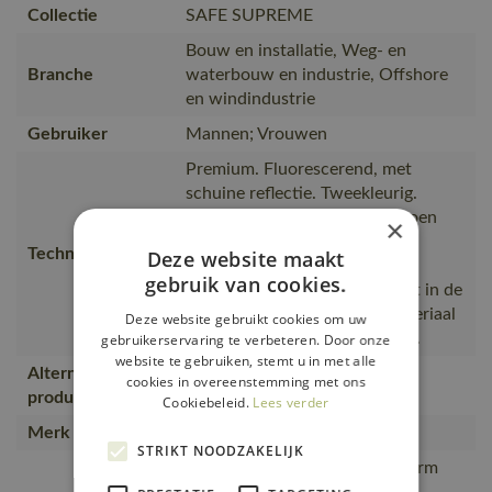
Collectie
SAFE SUPREME
Bouw en installatie, Weg- en
Branche
waterbouw en industrie, Offshore
en windindustrie
Gebruiker
Mannen; Vrouwen
Premium. Fluorescerend, met
schuine reflectie. Tweekleurig.
Moderne pasvorm. Zacht katoen
×
aan de binnenkant en slijtvast
Technische tekst
Deze website maakt
polyester aan de buitenkant.
gebruik van cookies.
Elastische reflectieband. Tricot in de
kraag. Rits bij de hals. Netmateriaal
Deze website gebruikt cookies om uw
met ventilatie onder de armen.
gebruikerservaring te verbeteren. Door onze
website te gebruiken, stemt u in met alle
Alternatieve
cookies in overeenstemming met ons
50127-933, 50113-949
producten
Cookiebeleid.
Lees verder
Merk
MASCOT®
STRIKT NOODZAKELIJK
Moderne, comfortabele pasvorm
met een optimale