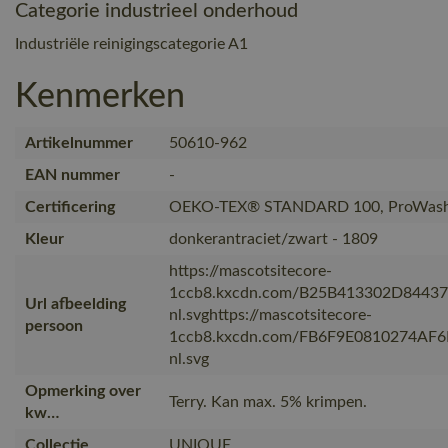
Categorie industrieel onderhoud
Industriële reinigingscategorie A1
Kenmerken
Artikelnummer
50610-962
EAN nummer
-
Certificering
OEKO-TEX® STANDARD 100, ProWash
Kleur
donkerantraciet/zwart - 1809
https://mascotsitecore-
1ccb8.kxcdn.com/B25B413302D8443
Url afbeelding
nl.svghttps://mascotsitecore-
persoon
1ccb8.kxcdn.com/FB6F9E0810274AF
nl.svg
Opmerking over
Terry. Kan max. 5% krimpen.
kw…
Collectie
UNIQUE