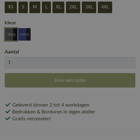
XS
S
M
L
XL
2XL
3XL
4XL
kleur
Aantal
Kies een optie
Geleverd binnen 2 tot 4 werkdagen
Bedrukken & Borduren in eigen atelier
Gratis verzonden!