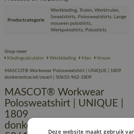
Werkkleding, Truien, Werktruien,
Sweatshirts, Polosweatshirts, Lange
Productcategorie
mouwen poloshirts,
Werkpoloshirts, Poloshirts
Shop meer
Kledingcalculator
Werkkleding
Man
Vrouw
MASCOT® Workwear Polosweatshirt | UNIQUE | 1809
donkerantraciet/zwart | 50610-962-1809
MASCOT® Workwear
Polosweatshirt | UNIQUE |
1809
donkerantraciet/zwart |
Deze website maakt gebruik va