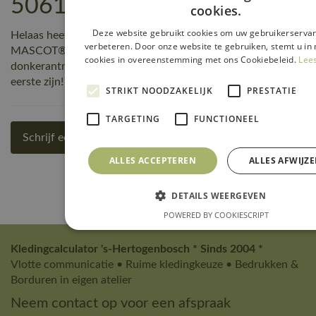
50610-962-1809 reviews
cookies.
Deze website gebruikt cookies om uw gebruikerservar
Helaas heeft nog niemand een beoordeling geschreven over
verbeteren. Door onze website te gebruiken, stemt u in 
MASCOT® Workwear Polosweatshirt | UNIQUE | 1809
cookies in overeenstemming met ons Cookiebeleid.
Lee
donkerantraciet/zwart | 50610-962-1809, maar jij kunt de
eerste zijn! Schrijf een review!
STRIKT NOODZAKELIJK
PRESTATIE
TARGETING
FUNCTIONEEL
Schrijf een review
ALLES ACCEPTEREN
ALLES AFWIJZ
DETAILS WEERGEVEN
POWERED BY COOKIESCRIPT
Kledingcalculator 's-Hertogenbosch * Sinds 2004 *
Vlotte communicatie • Ruime kledingkeuze • Bedrukken &
Borduren in eigen atelier
Neem contact op voor een afspraak