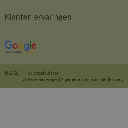
Klanten ervaringen
© 2026 - Kledingcalculator.
Offerte aanvragen
|
Algemene voorwaarden
|
Privacy