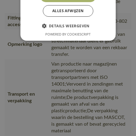
volgens EN 343 - gecertificeerde
bescherming tegen regen.
ALLES AFWIJZEN
Fitting
00781-380, 50077-843, 18050-802
accessories
DETAILS WEERGEVEN
Omdat het product gemaakt is van
POWERED BY COOKIESCRIPT
stretchmateriaal dient er gebruik
Opmerking logo
gemaakt te worden van een rekbaar
transfer.
Van productie naar magazijnen
getransporteerd door
transportpartners met ISO
14001;Vervoerd in zendingen met
maximale benutting van de
Transport en
ruimte;De productverpakking is
verpakking
gemaakt van afval van de
plasticproductie;De verpakking
waarin de bestelling van MASCOT,
is gemaakt van of bevat gerecycled
materiaal