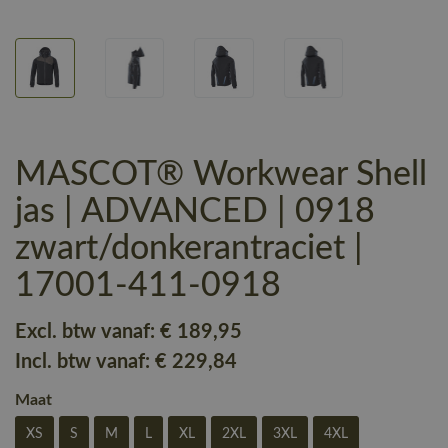
MASCOT® Workwear Shell
jas | ADVANCED | 0918
zwart/donkerantraciet |
17001-411-0918
Excl. btw vanaf:
€ 189
,95
Incl. btw vanaf:
€ 229
,84
Maat
XS
S
M
L
XL
2XL
3XL
4XL