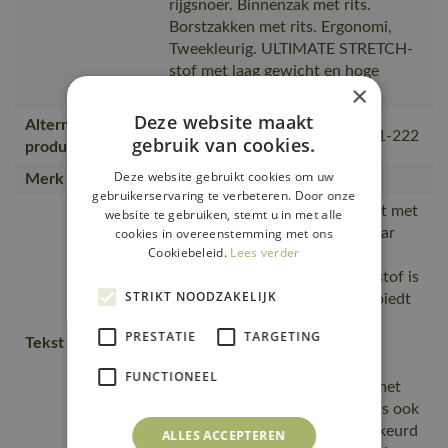
rijgsnoer. Binnenzak met rits.
Borstzakken met rits. Ergonomi,
Tweekleurig. ULTIMATE STRETCH-
stof met laag gewicht en hoge
×
slijtvastheid. Ademend
Deze website maakt
Alternatieve
18301-231, 18001-249, 15001-222
gebruik van cookies.
producten
Deze website gebruikt cookies om uw
Merk
MASCOT®
gebruikerservaring te verbeteren. Door onze
Ademend, wind- en waterdicht met
website te gebruiken, stemt u in met alle
getapete naden., Extra zichtbaar
cookies in overeenstemming met ons
Cookiebeleid.
Lees verder
voor de omgeving door de
reflectieaccenten., De stretchstof is
STRIKT NOODZAKELIJK
elastisch in alle richtingen en biedt
daardoor een unieke
PRESTATIE
TARGETING
Tekst usp
bewegingsvrijheid., De
multifunctionele stretchstof
FUNCTIONEEL
combineert een laag gewicht met
een zeer hoge slijtvastheid en is ook
nog eens waterdicht., Goedgekeurd
ALLES ACCEPTEREN