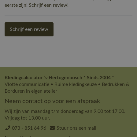
eerste zijn! Schrijf een review!
Schrijf een review
Kledingcalculator 's-Hertogenbosch * Sinds 2004 *
Vlotte communicatie • Ruime kledingkeuze • Bedrukken &
Borduren in eigen atelier
Neem contact op voor een afspraak
Wij zijn van maandag t/m donderdag van 9.00 tot 17.00.
Vrijdag tot 13.00 uur.
073 - 851 64 96
Stuur ons een mail