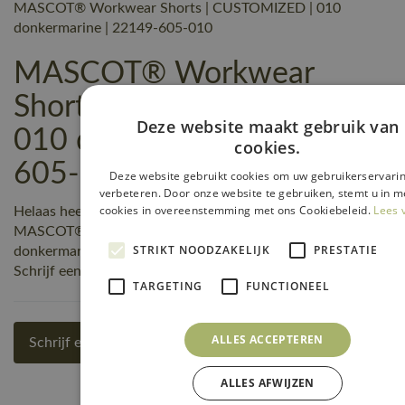
MASCOT® Workwear Shorts | CUSTOMIZED | 010
donkermarine | 22149-605-010
MASCOT® Workwear
Shorts | CUSTOMIZED |
Deze website maakt gebruik van
010 donkermarine | 22149-
cookies.
605-010 reviews
Deze website gebruikt cookies om uw gebruikerservarin
verbeteren. Door onze website te gebruiken, stemt u in me
cookies in overeenstemming met ons Cookiebeleid.
Lees 
Helaas heeft nog niemand een beoordeling geschreven over
MASCOT® Workwear Shorts | CUSTOMIZED | 010
STRIKT NOODZAKELIJK
PRESTATIE
donkermarine | 22149-605-010, maar jij kunt de eerste zijn!
Schrijf een review!
TARGETING
FUNCTIONEEL
ALLES ACCEPTEREN
Schrijf een review
ALLES AFWIJZEN