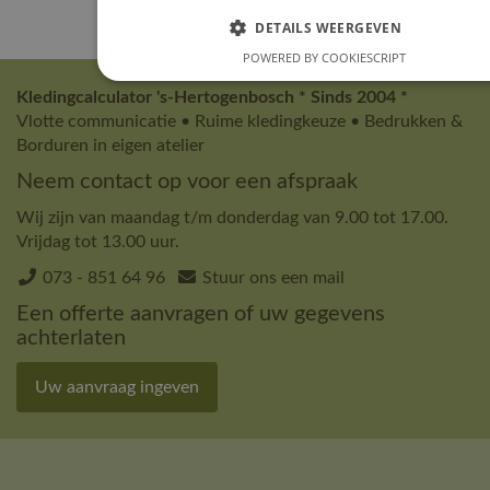
DETAILS WEERGEVEN
POWERED BY COOKIESCRIPT
Kledingcalculator 's-Hertogenbosch * Sinds 2004 *
Vlotte communicatie • Ruime kledingkeuze • Bedrukken &
Borduren in eigen atelier
Neem contact op voor een afspraak
Wij zijn van maandag t/m donderdag van 9.00 tot 17.00.
Vrijdag tot 13.00 uur.
073 - 851 64 96
Stuur ons een mail
Een offerte aanvragen of uw gegevens
achterlaten
Uw aanvraag ingeven