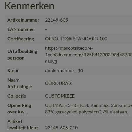
Kenmerken
Artikelnummer
22149-605
EAN nummer
-
Certificering
OEKO-TEX® STANDARD 100
https://mascotsitecore-
Url afbeelding
1ccb8.kxcdn.com/B25B413302D844378
persoon
nl.svg
Kleur
donkermarine - 10
Naam
CORDURA®
technologie
Collectie
CUSTOMIZED
Opmerking
ULTIMATE STRETCH. Kan max. 3% krimpen
over kw…
83% gerecycled polyester/17% elastaan.
Artikel
kwaliteit kleur
22149-605-010