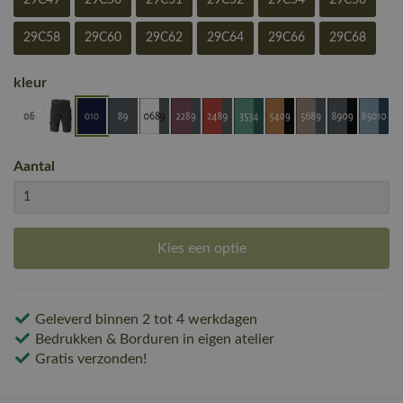
29C49
29C50
29C51
29C52
29C54
29C56
29C58
29C60
29C62
29C64
29C66
29C68
kleur
Aantal
Kies een optie
Geleverd binnen 2 tot 4 werkdagen
Bedrukken & Borduren in eigen atelier
Gratis verzonden!