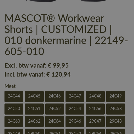
MASCOT® Workwear
Shorts | CUSTOMIZED |
010 donkermarine | 22149-
605-010
Excl. btw vanaf:
€ 99
,95
Incl. btw vanaf:
€ 120
,94
Maat
24C44
24C45
24C46
24C47
24C48
24C49
24C50
24C51
24C52
24C54
24C56
24C58
24C60
24C62
24C64
29C46
29C47
29C48