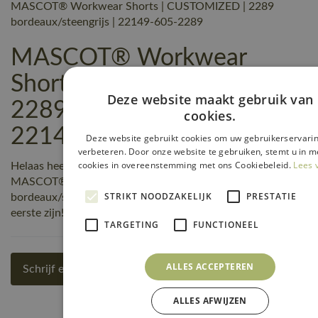
MASCOT® Workwear Shorts | CUSTOMIZED | 2289
bordeaux/steengrijs | 22149-605-2289
MASCOT® Workwear
Shorts | CUSTOMIZED |
Deze website maakt gebruik van
2289 bordeaux/steengrijs |
cookies.
22149-605-2289 reviews
Deze website gebruikt cookies om uw gebruikerservarin
verbeteren. Door onze website te gebruiken, stemt u in me
cookies in overeenstemming met ons Cookiebeleid.
Lees 
Helaas heeft nog niemand een beoordeling geschreven over
MASCOT® Workwear Shorts | CUSTOMIZED | 2289
STRIKT NOODZAKELIJK
PRESTATIE
bordeaux/steengrijs | 22149-605-2289, maar jij kunt de
eerste zijn! Schrijf een review!
TARGETING
FUNCTIONEEL
ALLES ACCEPTEREN
Schrijf een review
ALLES AFWIJZEN