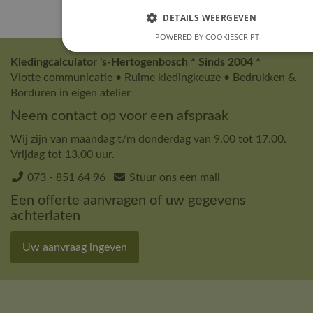
DETAILS WEERGEVEN
POWERED BY COOKIESCRIPT
Kledingcalculator 's-Hertogenbosch * Sinds 2004 *
Vlotte communicatie • Ruime kledingkeuze • Bedrukken &
Borduren in eigen atelier
Neem contact op voor een afspraak
Wij zijn van maandag t/m donderdag van 9.00 tot 17.00.
Vrijdag tot 13.00 uur.
073 - 851 64 96
Stuur ons een mail
Een offerte aanvragen of uw gegevens
achterlaten
Uw aanvraag ingeven