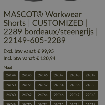
MASCOT® Workwear
Shorts | CUSTOMIZED |
2289 bordeaux/steengrijs |
22149-605-2289
Excl. btw vanaf:
€ 99
,95
Incl. btw vanaf:
€ 120
,94
Maat
24C44
24C45
24C46
24C47
24C48
24C49
24C50
24C51
24C52
24C54
24C56
24C58
24C60
24C62
24C64
29C46
29C47
29C48