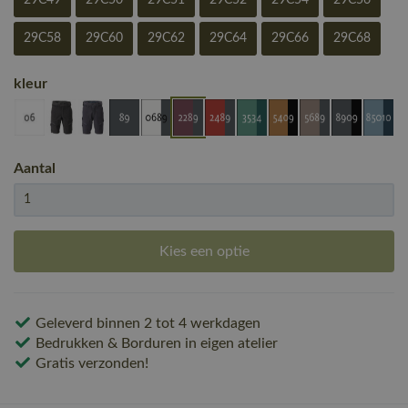
29C49
29C50
29C51
29C52
29C54
29C56
29C58
29C60
29C62
29C64
29C66
29C68
kleur
Aantal
Kies een optie
Geleverd binnen 2 tot 4 werkdagen
Bedrukken & Borduren in eigen atelier
Gratis verzonden!