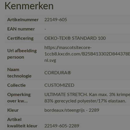
Kenmerken
Artikelnummer
22149-605
EAN nummer
-
Certificering
OEKO-TEX® STANDARD 100
https://mascotsitecore-
Url afbeelding
1ccb8.kxcdn.com/B25B413302D844378
persoon
nl.svg
Naam
CORDURA®
technologie
Collectie
CUSTOMIZED
Opmerking
ULTIMATE STRETCH. Kan max. 3% krimpen
over kw…
83% gerecycled polyester/17% elastaan.
Kleur
bordeaux/steengrijs - 2289
Artikel
kwaliteit kleur
22149-605-2289