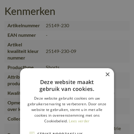
Kenmerken
Artikelnummer
25149-230
EAN nummer
-
Artikel
kwaliteit kleur
25149-230-09
nummer
Producttype
Shorts
×
Attributen
lichtgewicht, Stretch Zones
Deze website maakt
producttype
gebruik van cookies.
Kwaliteit
50% katoen/50% polyester (230)
Deze website gebruikt cookies om uw
Opmerking
gebruikerservaring te verbeteren. Door onze
Twill. Kan max. 2% krimpen.
website te gebruiken, stemt u in met alle
over kwaliteit
cookies in overeenstemming met ons
Collectie
CUSTOMIZED
Cookiebeleid.
Lees verder
Bouw en installatie, Lichte industrie