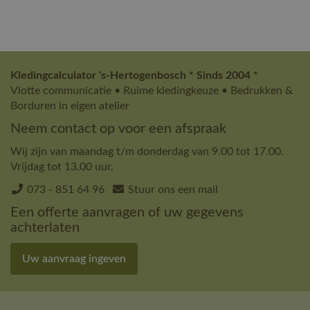
Kledingcalculator 's-Hertogenbosch * Sinds 2004 *
Vlotte communicatie • Ruime kledingkeuze • Bedrukken &
Borduren in eigen atelier
Neem contact op voor een afspraak
Wij zijn van maandag t/m donderdag van 9.00 tot 17.00.
Vrijdag tot 13.00 uur.
073 - 851 64 96
Stuur ons een mail
Een offerte aanvragen of uw gegevens
achterlaten
Uw aanvraag ingeven