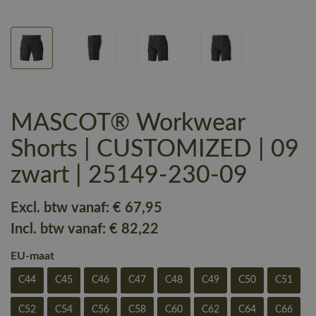
MASCOT® Workwear
Shorts | CUSTOMIZED | 09
zwart | 25149-230-09
Excl. btw vanaf:
€ 67
,95
Incl. btw vanaf:
€ 82
,22
EU-maat
C44
C45
C46
C47
C48
C49
C50
C51
C52
C54
C56
C58
C60
C62
C64
C66