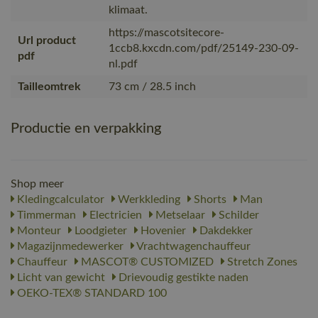
klimaat.
https://mascotsitecore-
Url product
1ccb8.kxcdn.com/pdf/25149-230-09-
pdf
nl.pdf
Tailleomtrek
73 cm / 28.5 inch
Productie en verpakking
Shop meer
Kledingcalculator
Werkkleding
Shorts
Man
Timmerman
Electricien
Metselaar
Schilder
Monteur
Loodgieter
Hovenier
Dakdekker
Magazijnmedewerker
Vrachtwagenchauffeur
Chauffeur
MASCOT® CUSTOMIZED
Stretch Zones
Licht van gewicht
Drievoudig gestikte naden
OEKO-TEX® STANDARD 100