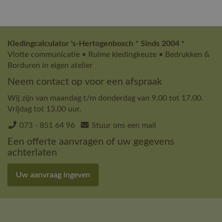
Kledingcalculator 's-Hertogenbosch * Sinds 2004 *
Vlotte communicatie • Ruime kledingkeuze • Bedrukken &
Borduren in eigen atelier
Neem contact op voor een afspraak
Wij zijn van maandag t/m donderdag van 9.00 tot 17.00.
Vrijdag tot 13.00 uur.
073 - 851 64 96
Stuur ons een mail
Een offerte aanvragen of uw gegevens
achterlaten
Uw aanvraag ingeven