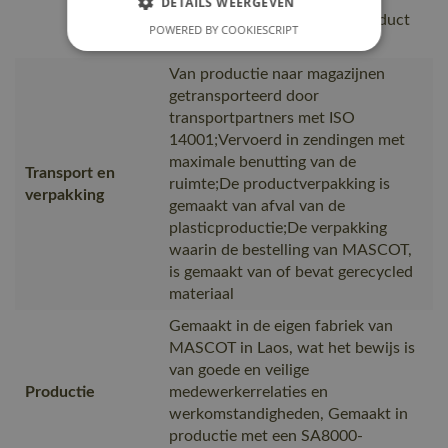
DETAILS WEERGEVEN
controleren voordat u het product
POWERED BY COOKIESCRIPT
wast.
Van productie naar magazijnen
getransporteerd door
transportpartners met ISO
14001;Vervoerd in zendingen met
maximale benutting van de
Transport en
ruimte;De productverpakking is
verpakking
gemaakt van afval van de
plasticproductie;De verpakking
waarin de bestelling van MASCOT,
is gemaakt van of bevat gerecycled
materiaal
Gemaakt in de eigen fabriek van
MASCOT in Laos, wat het bewijs is
van goede en veilige
Productie
medewerkerrelaties en
werkomstandigheden, Gemaakt in
productie met een SA8000-