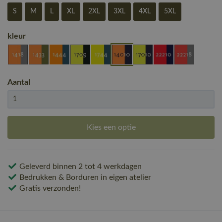
S
M
L
XL
2XL
3XL
4XL
5XL
kleur
Aantal
Kies een optie
Geleverd binnen 2 tot 4 werkdagen
Bedrukken & Borduren in eigen atelier
Gratis verzonden!