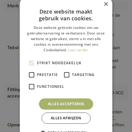
×
Merk
MASCOT®
Deze website maakt
Ademend, Extra zichtbaar voor de
gebruik van cookies.
omgeving door de
Deze website gebruikt cookies om uw
reflectieaccenten., Moderne,
gebruikerservaring te verbeteren. Door onze
comfortabele pasvorm met een
website te gebruiken, stemt u in met alle
optimale bewegingsvrijheid.,
cookies in overeenstemming met ons
Tekst usp
Verstelbaar elastisch rijgsnoer aan
Cookiebeleid.
Lees verder
de onderkant., Winddicht en
waterafstotend., Voorzakken met
STRIKT NOODZAKELIJK
waterdichte ritsen., Sluiting met
waterdichte ritssluiting en
PRESTATIE
TARGETING
inwendige windvanger.
FUNCTIONEEL
Fitting
00781-380, 50077-843, 18050-802
accessories
ALLES ACCEPTEREN
Kies een transfer die voor de
opdruk op het product kan worden
ALLES AFWIJZEN
verwarmd tot maximaal 145 °C.
Opmerking logo
Denk eraan om de wasvoorschriften
van de gekozen transfer te