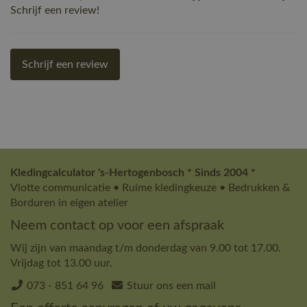
Schrijf een review!
Schrijf een review
Kledingcalculator 's-Hertogenbosch * Sinds 2004 *
Vlotte communicatie • Ruime kledingkeuze • Bedrukken &
Borduren in eigen atelier
Neem contact op voor een afspraak
Wij zijn van maandag t/m donderdag van 9.00 tot 17.00.
Vrijdag tot 13.00 uur.
073 - 851 64 96
Stuur ons een mail