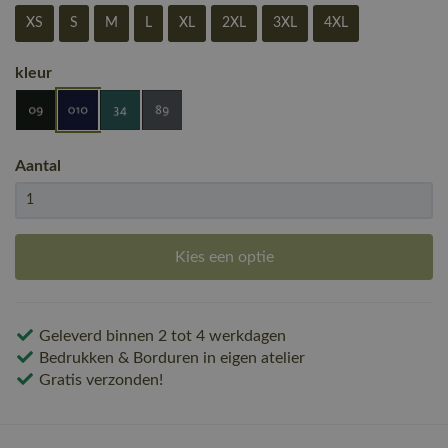
XS
S
M
L
XL
2XL
3XL
4XL
kleur
Aantal
Kies een optie
Geleverd binnen 2 tot 4 werkdagen
Bedrukken & Borduren in eigen atelier
Gratis verzonden!