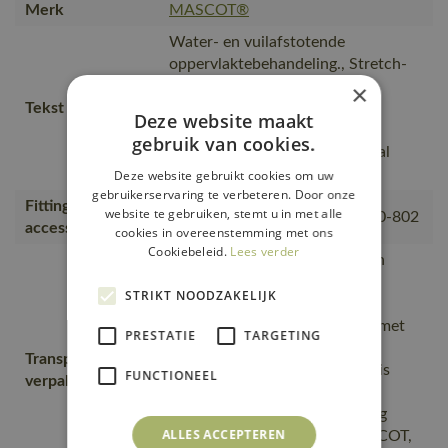
Merk
MASCOT®
Water- en vuilafstotende
oppervlaktebehandeling., Stretch-
materiaal geeft u maximale
×
Tekst usp
bewegingsvrijheid., Hoge
Deze website maakt
slijtvastheid en goed ademend
gebruik van cookies.
vermogen zorgen voor optimaal
comfort.
Deze website gebruikt cookies om uw
gebruikerservaring te verbeteren. Door onze
Fitting
website te gebruiken, stemt u in met alle
00781-380, 50077-843, 18050-802
accessories
cookies in overeenstemming met ons
Cookiebeleid.
Lees verder
Van productie naar magazijnen
getransporteerd door
STRIKT NOODZAKELIJK
transportpartners met ISO
14001;Vervoerd in zendingen met
PRESTATIE
TARGETING
maximale benutting van de
Transport en
ruimte;De productverpakking is
FUNCTIONEEL
verpakking
gemaakt van afval van de
plasticproductie;De verpakking
ALLES ACCEPTEREN
waarin de bestelling van MASCOT,