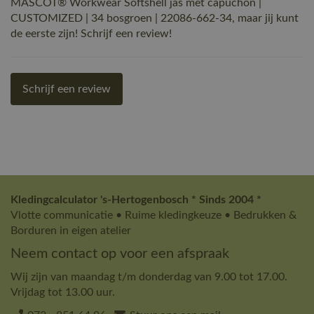
MASCOT® Workwear Softshell jas met capuchon |
CUSTOMIZED | 34 bosgroen | 22086-662-34, maar jij kunt
de eerste zijn! Schrijf een review!
Schrijf een review
Kledingcalculator 's-Hertogenbosch * Sinds 2004 *
Vlotte communicatie • Ruime kledingkeuze • Bedrukken &
Borduren in eigen atelier
Neem contact op voor een afspraak
Wij zijn van maandag t/m donderdag van 9.00 tot 17.00.
Vrijdag tot 13.00 uur.