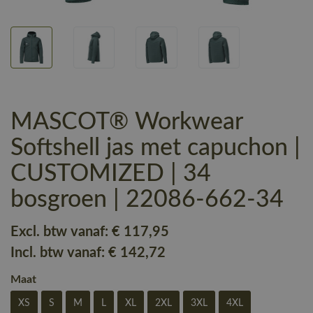
MASCOT® Workwear
Softshell jas met capuchon |
CUSTOMIZED | 34
bosgroen | 22086-662-34
Excl. btw vanaf:
€ 117
,95
Incl. btw vanaf:
€ 142
,72
Maat
XS
S
M
L
XL
2XL
3XL
4XL