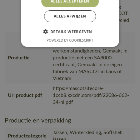
ALLES ACCEPTEREN
plasticproductie;De verpakking
waarin de bestelling van MASCOT,
ALLES AFWIJZEN
is gemaakt van of bevat gerecycled
materiaal
DETAILS WEERGEVEN
wat het bewijs is van goede en
POWERED BY COOKIESCRIPT
veilige medewerkerrelaties en
werkomstandigheden, Gemaakt in
Productie
productie met een SA8000-
certificaat, Gemaakt in de eigen
fabriek van MASCOT in Laos of
Vietnam
https://mascotsitecore-
Url product pdf
1ccb8.kxcdn.com/pdf/22086-662-
34-nl.pdf
Productie en verpakking
Jassen, Winterkleding, Softshell
Productcategorie
jassen