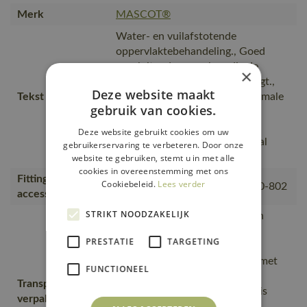
Merk
MASCOT®
Water- en vuilafstotende
oppervlaktebehandeling., Goed
aansluitende capuchon die de
×
bewegingen van uw hoofd volgt.,
Deze website maakt
Tekst usp
Stretch-materiaal geeft u maximale
gebruik van cookies.
bewegingsvrijheid., Hoge
slijtvastheid en goed ademend
Deze website gebruikt cookies om uw
vermogen zorgen voor optimaal
gebruikerservaring te verbeteren. Door onze
comfort.
website te gebruiken, stemt u in met alle
cookies in overeenstemming met ons
Fitting
Cookiebeleid.
Lees verder
00781-380, 50077-843, 18050-802
accessories
STRIKT NOODZAKELIJK
Van productie naar magazijnen
getransporteerd door
PRESTATIE
TARGETING
transportpartners met ISO
14001;Vervoerd in zendingen met
FUNCTIONEEL
maximale benutting van de
Transport en
ruimte;De productverpakking is
verpakking
gemaakt van afval van de