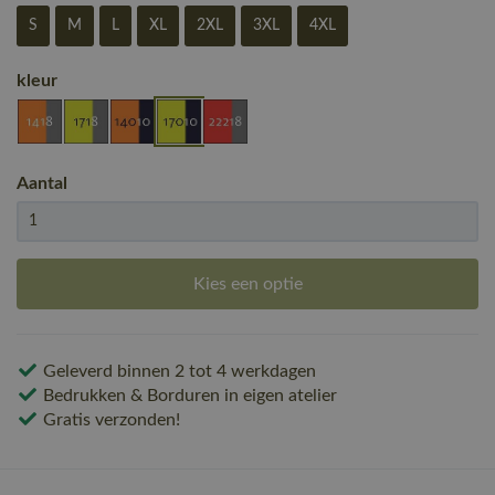
S
M
L
XL
2XL
3XL
4XL
kleur
Aantal
Kies een optie
Geleverd binnen 2 tot 4 werkdagen
Bedrukken & Borduren in eigen atelier
Gratis verzonden!