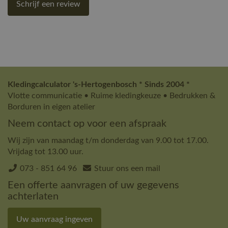
Schrijf een review
Kledingcalculator 's-Hertogenbosch * Sinds 2004 *
Vlotte communicatie • Ruime kledingkeuze • Bedrukken &
Borduren in eigen atelier
Neem contact op voor een afspraak
Wij zijn van maandag t/m donderdag van 9.00 tot 17.00.
Vrijdag tot 13.00 uur.
073 - 851 64 96
Stuur ons een mail
Een offerte aanvragen of uw gegevens
achterlaten
Uw aanvraag ingeven