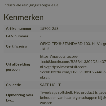
Industriële reinigingscategorie B1
Kenmerken
Artikelnummer
15902-253
EAN nummer
-
OEKO-TEX® STANDARD 100, Hi-Vis gr
Certificering
- kl. 2
https://mascotsitecore-
1ccb8.kxcdn.com/B25B413302D8443
Url afbeelding
nl.svghttps://mascotsitecore-
persoon
1ccb8.kxcdn.com/FB6F9E0810274AF
nl.svg
Collectie
SAFE LIGHT
Tweelaags softshell. Het product is gece
Opmerking over
behouden van haar eigenschappen bij 50
kw…
wassen.