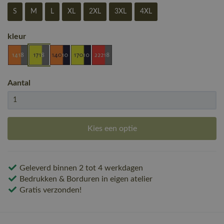
S
M
L
XL
2XL
3XL
4XL
kleur
Aantal
Kies een optie
Geleverd binnen 2 tot 4 werkdagen
Bedrukken & Borduren in eigen atelier
Gratis verzonden!