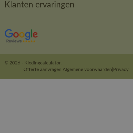
Klanten ervaringen
© 2026 - Kledingcalculator.
Offerte aanvragen
|
Algemene voorwaarden
|
Privacy