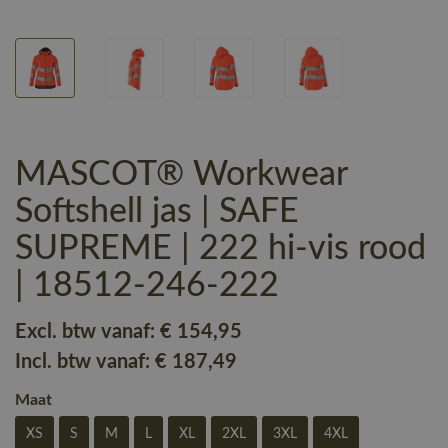
MASCOT® Workwear
Softshell jas | SAFE
SUPREME | 222 hi-vis rood
| 18512-246-222
Excl. btw vanaf:
€ 154
,95
Incl. btw vanaf:
€ 187
,49
Maat
XS
S
M
L
XL
2XL
3XL
4XL