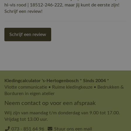
hi-vis rood | 18512-246-222, maar jij kunt de eerste zijn!
Schrijf een review!
Schrijf een review
Kledingcalculator 's-Hertogenbosch * Sinds 2004 *
Vlotte communicatie • Ruime kledingkeuze • Bedrukken &
Borduren in eigen atelier
Neem contact op voor een afspraak
Wij zijn van maandag t/m donderdag van 9.00 tot 17.00.
Vrijdag tot 13.00 uur.
073 - 851 64 96
Stuur ons een mail