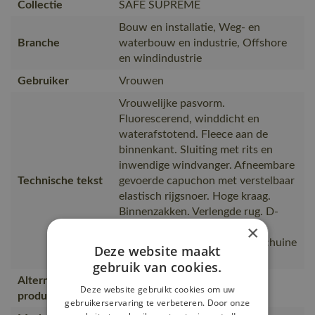
Collectie
SAFE SUPREME
Bouw en installatie, Weg- en
Branche
waterbouw en industrie, Offshore
en windindustrie
Gebruiker
Vrouwen
Vrouwelijke pasvorm.
Fluorescerend, winddicht en
waterafstotend. Fleece aan de
binnenkant. Sluiting met rits en
inwendige windvanger. Afneembare
Technische tekst
gevoerde capuchon met verstelbaar
elastisch rijgsnoer. Hoge kraag.
Binnenzakken. Verlengde rug. D-
ring. Ergonomisch gevormde
×
mouwen zorgen voor e, met schuine
Deze website maakt
reflectie. Eenkleurig. Ademend
gebruik van cookies.
Alternatieve
18545-231
Deze website gebruikt cookies om uw
producten
gebruikerservaring te verbeteren. Door onze