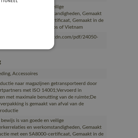
TIONEEL
 bewijs is van goede en veilige
kerrelaties en werkomstandigheden, Gemaakt
uctie met een SA8000-certificaat, Gemaakt in de
abriek van MASCOT in Laos of Vietnam
/mascotsitecore-1ccb8.kxcdn.com/pdf/24050-
-nl.pdf
g
ding, Accessoires
ductie naar magazijnen getransporteerd door
rtpartners met ISO 14001;Vervoerd in
en met maximale benutting van de ruimte;De
verpakking is gemaakt van afval van de
productie
 bewijs is van goede en veilige
kerrelaties en werkomstandigheden, Gemaakt
uctie met een SA8000-certificaat, Gemaakt in de