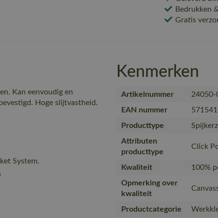
Bedrukken & 
Gratis verzo
Kenmerken
ken. Kan eenvoudig en
Artikelnummer
24050-
evestigd. Hoge slijtvastheid.
EAN nummer
571541
Producttype
Spijker
Attributen
Click 
producttype
cket System.
Kwaliteit
100% p
n
Opmerking over
Canvass
kwaliteit
Productcategorie
Werkkle