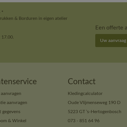
 *
ukken & Borduren in eigen atelier
Een offerte 
 17.00.
Uw aanvraag
tenservice
Contact
 aanvragen
Kledingcalculator
tie aanvragen
Oude Vlijmenseweg 190 D
t gegevens
5223 GT ‘s-Hertogenbosch
om & Winkel
073 - 851 64 96