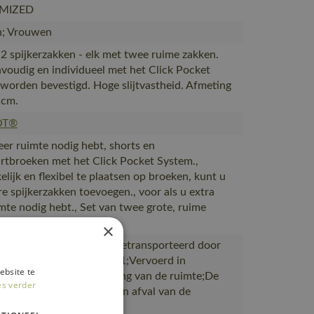
MIZED
; Vrouwen
 2 spijkerzakken - elk met twee ruime zakken.
voudig en individueel met het Click Pocket
worden bevestigd. Hoge slijtvastheid. Afmeting
 cm.
OT®
eer ruimte nodig hebt, shorts en
rtbroeken met het Click Pocket System.,
lijk en flexibel te plaatsen op broeken, kunt u
e spijkerzakken toevoegen., voor als u extra
imte nodig hebt., Set van twee grote, ruime
zakken
×
ductie naar magazijnen getransporteerd door
rtpartners met ISO 14001;Vervoerd in
ebsite te
en met maximale benutting van de ruimte;De
es verder
verpakking is gemaakt van afval van de
productie