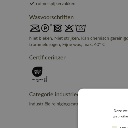
ruime spijkerzakken
Wasvoorschriften
Niet bleken, Niet strijken, Kan chemisch gereinig
trommeldrogen, Fijne was, max. 40° C
Certificeringen
Categorie industrieel onderhoud
Industriële reinigingscategorie C2
Deze web
gebruike