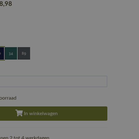
28
,98
oorraad
In winkelwagen
nen 2 tot 4 werkdagen