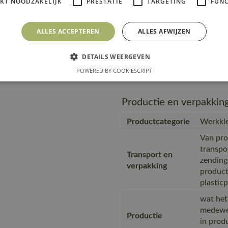
IKT NOODZAKELIJK
PRESTATIE
TARGETING
FUNC
wat het
medewer
Productie
ALLES ACCEPTEREN
ALLES AFWIJZEN
in prod
eigen f
DETAILS WEERGEVEN
https:/
Url product pdf
POWERED BY COOKIESCRIPT
012-010
Productie en verpakkin
Productcategorie
Werkkle
Van pro
transpo
Transport en
zending
verpakking
product
plastic
wat het
medewer
Productie
in prod