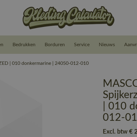
en
Bedrukken
Borduren
Service
Nieuws
Aanvr
D | 010 donkermarine | 24050-012-010
MASCO
Spijke
| 010 
012-0
Excl. btw
€ 