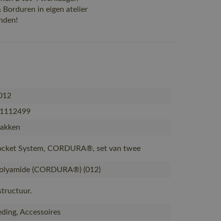
Borduren in eigen atelier
nden!
012
1112499
zakken
Pocket System, CORDURA®, set van twee
olyamide (CORDURA®) (012)
tructuur.
ding, Accessoires