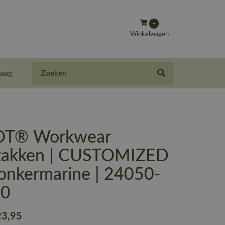
-
Winkelwagen
Zoeken
aag
T® Workwear
rzakken | CUSTOMIZED
donkermarine | 24050-
10
23
,95