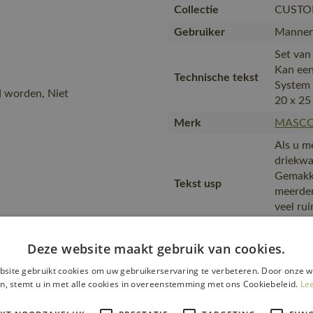
Collectie
CUSTO
Gebruiker
Mannen
Set van
Kan een
Technische tekst
System 
d worden, Niet
20 x 25
Merk
MASC
Als u m
driekwa
Gemakke
Tekst usp
meerder
veel ru
spijker
Van pro
Deze website maakt gebruik van cookies.
transpo
Transport en
site gebruikt cookies om uw gebruikerservaring te verbeteren. Door onze w
zending
verpakking
n, stemt u in met alle cookies in overeenstemming met ons Cookiebeleid.
Le
product
plastic