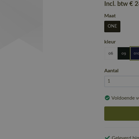
Incl. btw
€ 
Maat
ONE
kleur
Aantal
Voldoende v
Geleverd bin