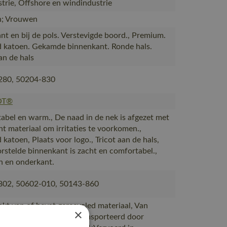
strie, Offshore en windindustrie
; Vrouwen
nt en bij de pols. Verstevigde boord., Premium.
katoen. Gekamde binnenkant. Ronde hals.
an de hals
280, 50204-830
OT®
abel en warm., De naad in de nek is afgezet met
ht materiaal om irritaties te voorkomen.,
katoen, Plaats voor logo., Tricot aan de hals,
rstelde binnenkant is zacht en comfortabel.,
 en onderkant.
802, 50602-010, 50143-860
akt van of bevat gerecycled materiaal, Van
×
ie naar magazijnen getransporteerd door