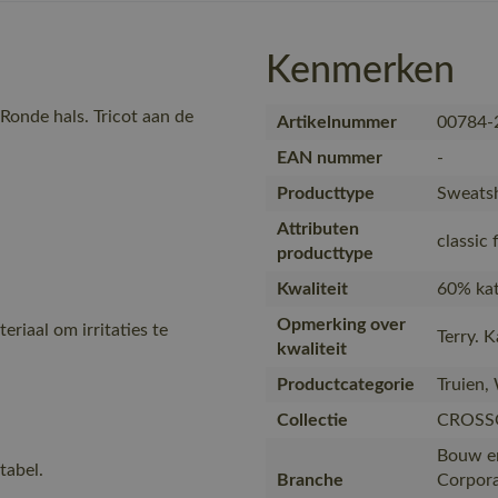
Kenmerken
onde hals. Tricot aan de
Artikelnummer
00784-
EAN nummer
-
Producttype
Sweatsh
Attributen
classic 
producttype
Kwaliteit
60% kat
Opmerking over
eriaal om irritaties te
Terry. 
kwaliteit
Productcategorie
Truien,
Collectie
CROSS
Bouw en 
tabel.
Branche
Corpora