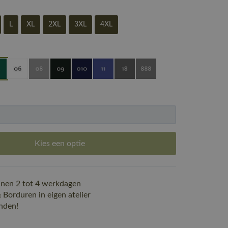
L
XL
2XL
3XL
4XL
Kies een optie
nen 2 tot 4 werkdagen
Borduren in eigen atelier
nden!