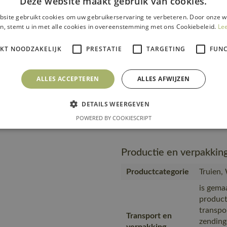
Deze website maakt gebruik van cookies.
transpo
Transport en
zending
site gebruikt cookies om uw gebruikerservaring te verbeteren. Door onze w
verpakking
product
n, stemt u in met alle cookies in overeenstemming met ons Cookiebeleid.
Le
materia
MASC
IKT NOODZAKELIJK
PRESTATIE
TARGETING
FUNC
Geprodu
partner
ALLES ACCEPTEREN
Productie
ALLES AFWIJZEN
Geproduc
Bangla
DETAILS WEERGEVEN
https:/
Url product pdf
POWERED BY COOKIESCRIPT
280-03-
Productie en verpakkin
Productcategorie
Truien,
is gema
product
transpo
Transport en
zending