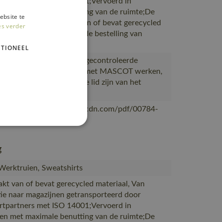
rtpartners met ISO 14001;Vervoerd in
en met maximale benutting van de ruimte;De
ebsite te
verpakking is gemaakt van of bevat gerecycled
es verder
al;De verpakking waarin de bestelling van
OT
TIONEEL
ceerd in Bangladesh bij gecontroleerde
s die al meer dan 10 jaar met MASCOT werken,
eerd bij leveranciers die lid zijn van het
desh Accord
/mascotsitecore-1ccb8.kxcdn.com/pdf/00784-
nl.pdf
g
 Werktruien, Sweatshirts
akt van of bevat gerecycled materiaal, Van
ie naar magazijnen getransporteerd door
rtpartners met ISO 14001;Vervoerd in
en met maximale benutting van de ruimte;De