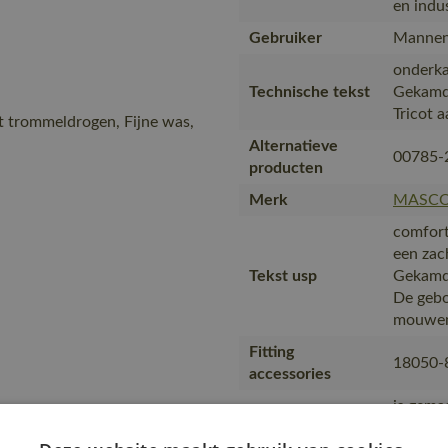
en indu
Gebruiker
Mannen
onderka
Technische tekst
Gekamd 
Tricot a
t trommeldrogen, Fijne was,
Alternatieve
00785-
producten
Merk
MASC
comfort
een zac
Tekst usp
Gekamd 
De gebo
mouwen
Fitting
18050-
accessories
is gema
product