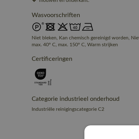
mouwen en onderkant.
Wasvoorschriften
Niet bleken, Kan chemisch gereinigd worden, Nie
max. 40° C, max. 150° C, Warm strijken
Certificeringen
Categorie industrieel onderhoud
Industriële reinigingscategorie C2