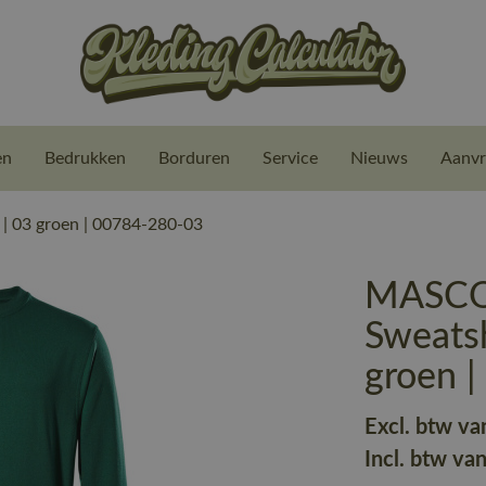
en
Bedrukken
Borduren
Service
Nieuws
Aanvr
03 groen | 00784-280-03
MASCO
Sweats
groen 
Excl. btw va
Incl. btw va