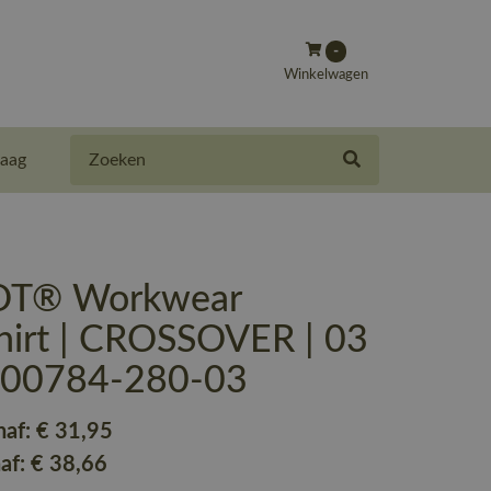
-
Winkelwagen
Zoeken
aag
T® Workwear
hirt | CROSSOVER | 03
| 00784-280-03
naf:
€ 31
,95
naf:
€ 38
,66