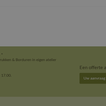
 *
ukken & Borduren in eigen atelier
Een offerte 
 17.00.
Uw aanvraag