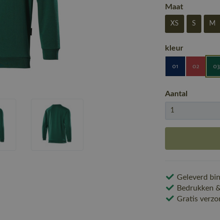
Maat
XS
S
M
kleur
Aantal
Geleverd bin
Bedrukken & 
Gratis verzo