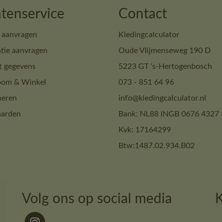
tenservice
Contact
 aanvragen
Kledingcalculator
tie aanvragen
Oude Vlijmenseweg 190 D
t gegevens
5223 GT ‘s-Hertogenbosch
om & Winkel
073 - 851 64 96
neren
info@kledingcalculator.nl
arden
Bank: NL88 INGB 0676 4327 
Kvk: 17164299
Btw:1487.02.934.B02
Volg ons op social media
K