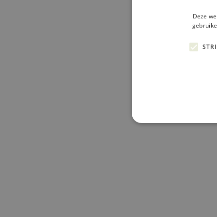
Deze web
gebruike
STR