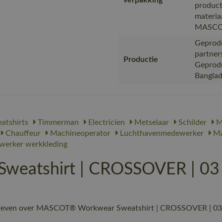
verpakking
product
materia
MASC
Geprodu
partner
Productie
Geproduc
Bangla
atshirts
Timmerman
Electricien
Metselaar
Schilder
M
Chauffeur
Machineoperator
Luchthavenmedewerker
Ma
werker werkkleding
eatshirt | CROSSOVER | 03 
hreven over MASCOT® Workwear Sweatshirt | CROSSOVER | 03 gr