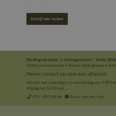
Schrijf een review
Kledingcalculator 's-Hertogenbosch * Sinds 2004
Vlotte communicatie • Ruime kledingkeuze • Bedr
Neem contact op voor een afspraak
Wij zijn van maandag t/m donderdag van 9.00 tot
Vrijdag tot 13.00 uur.
073 - 851 64 96
Stuur ons een mail