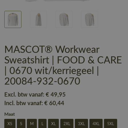
MASCOT® Workwear
Sweatshirt | FOOD & CARE
| 0670 wit/kerriegeel |
20084-932-0670
Excl. btw vanaf:
€ 49
,95
Incl. btw vanaf:
€ 60
,44
Maat
XS
S
M
L
XL
2XL
3XL
4XL
5XL