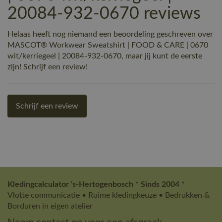
20084-932-0670 reviews
Helaas heeft nog niemand een beoordeling geschreven over
MASCOT® Workwear Sweatshirt | FOOD & CARE | 0670
wit/kerriegeel | 20084-932-0670, maar jij kunt de eerste
zijn! Schrijf een review!
Schrijf een review
Kledingcalculator 's-Hertogenbosch * Sinds 2004 *
Vlotte communicatie • Ruime kledingkeuze • Bedrukken &
Borduren in eigen atelier