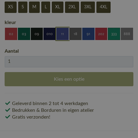
XS
S
M
L
XL
2XL
3XL
4XL
kleur
Aantal
Kies een optie
Geleverd binnen 2 tot 4 werkdagen
Bedrukken & Borduren in eigen atelier
Gratis verzonden!