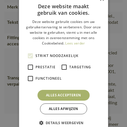
Deze website maakt
Merk
MASCOT®
gebruik van cookies.
Speciaal getailleerd damesmodel.,
Deze website gebruikt cookies om uw
Tekst usp
Band over de naad bij de nek, zodat
gebruikerservaring te verbeteren. Door onze
de naad niet irriteert.
website te gebruiken, stemt u in met alle
Fitting
cookies in overeenstemming met ons
18050-802, 50602-010
Cookiebeleid.
Lees verder
accessories
is gemaakt van of bevat gerecycled
STRIKT NOODZAKELIJK
materiaal, Van productie naar
magazijnen getransporteerd door
PRESTATIE
TARGETING
transportpartners met ISO 14001,
Transport en
Vervoerd in zendingen met
FUNCTIONEEL
verpakking
maximale benutting van de ruimte,
De productverpakking is gemaakt
ALLES ACCEPTEREN
van of bevat gerecycled materiaal,
De verpakking waarin de bestelling
ALLES AFWIJZEN
van MASCOT wordt verpakt
Geproduceerd in Bangladesh bij
DETAILS WEERGEVEN
gecontroleerde partners die al meer