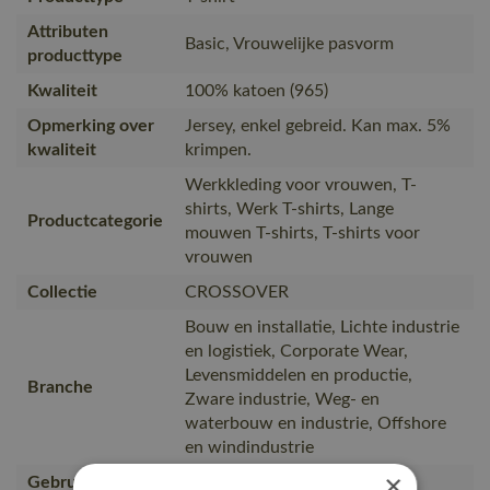
Attributen
Basic, Vrouwelijke pasvorm
producttype
Kwaliteit
100% katoen (965)
Opmerking over
Jersey, enkel gebreid. Kan max. 5%
kwaliteit
krimpen.
Werkkleding voor vrouwen, T-
shirts, Werk T-shirts, Lange
Productcategorie
mouwen T-shirts, T-shirts voor
vrouwen
Collectie
CROSSOVER
Bouw en installatie, Lichte industrie
en logistiek, Corporate Wear,
Levensmiddelen en productie,
Branche
Zware industrie, Weg- en
waterbouw en industrie, Offshore
en windindustrie
×
Gebruiker
Vrouwen