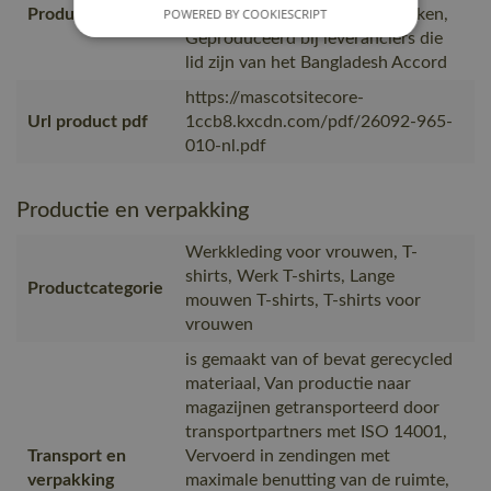
Productie
dan 10 jaar met MASCOT werken,
POWERED BY COOKIESCRIPT
Geproduceerd bij leveranciers die
lid zijn van het Bangladesh Accord
https://mascotsitecore-
Url product pdf
1ccb8.kxcdn.com/pdf/26092-965-
010-nl.pdf
Productie en verpakking
Werkkleding voor vrouwen, T-
shirts, Werk T-shirts, Lange
Productcategorie
mouwen T-shirts, T-shirts voor
vrouwen
is gemaakt van of bevat gerecycled
materiaal, Van productie naar
magazijnen getransporteerd door
transportpartners met ISO 14001,
Transport en
Vervoerd in zendingen met
verpakking
maximale benutting van de ruimte,