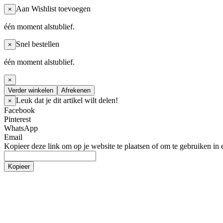
Aan Wishlist toevoegen
×
één moment alstublief.
Snel bestellen
×
één moment alstublief.
×
Verder winkelen
Afrekenen
Leuk dat je dit artikel wilt delen!
×
Facebook
Pinterest
WhatsApp
Email
Kopieer deze link om op je website te plaatsen of om te gebruiken in 
Kopieer
Bedrijfskleding
Kledingtype
t-shirt
polos
Sweaters