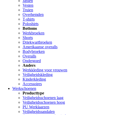
Jassen
Vesten
Truien
Overhemden
T-shirts
Poloshirts
Bottoms
Werkbroeken
Shorts
Driekwartbroeken
Amerikaanse overalls
Bodybroeken
Overalls
Ondergoed
Anders
Werkkleding voor vrouwen
Veiligheidskleding
Kinderkleding
Accessoires
Werkschoenen
Producttype
Veiligheidsschoenen laag
Veiligheidsschoenen hoog
PU Werklaarzen
Veiligheidssandalen