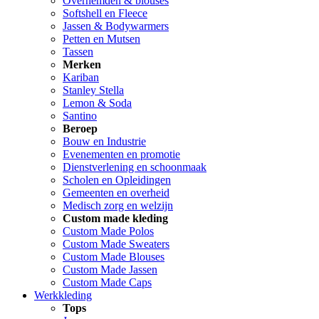
Overhemden & blouses
Softshell en Fleece
Jassen & Bodywarmers
Petten en Mutsen
Tassen
Merken
Kariban
Stanley Stella
Lemon & Soda
Santino
Beroep
Bouw en Industrie
Evenementen en promotie
Dienstverlening en schoonmaak
Scholen en Opleidingen
Gemeenten en overheid
Medisch zorg en welzijn
Custom made kleding
Custom Made Polos
Custom Made Sweaters
Custom Made Blouses
Custom Made Jassen
Custom Made Caps
Werkkleding
Tops