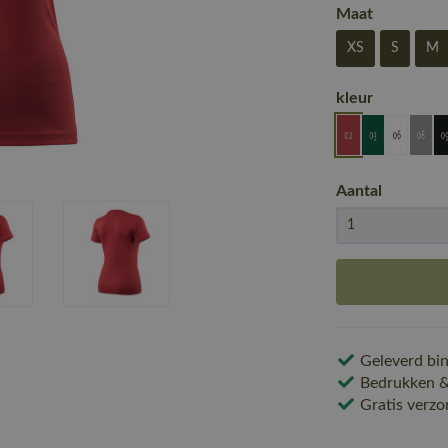
Maat
XS
S
M
kleur
Aantal
Geleverd bin
Bedrukken & 
Gratis verzo