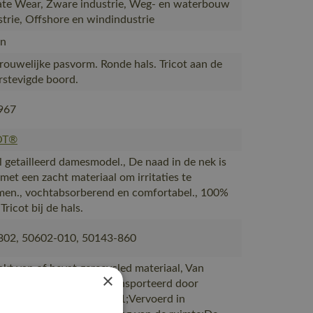
te Wear, Zware industrie, Weg- en waterbouw
strie, Offshore en windindustrie
n
Vrouwelijke pasvorm. Ronde hals. Tricot aan de
erstevigde boord.
967
OT®
l getailleerd damesmodel., De naad in de nek is
met een zacht materiaal om irritaties te
en., vochtabsorberend en comfortabel., 100%
Tricot bij de hals.
802, 50602-010, 50143-860
akt van of bevat gerecycled materiaal, Van
×
ie naar magazijnen getransporteerd door
rtpartners met ISO 14001;Vervoerd in