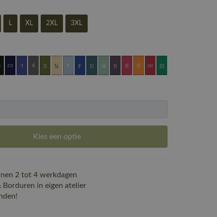
L
XL
2XL
3XL
Kies een optie
nen 2 tot 4 werkdagen
Borduren in eigen atelier
nden!