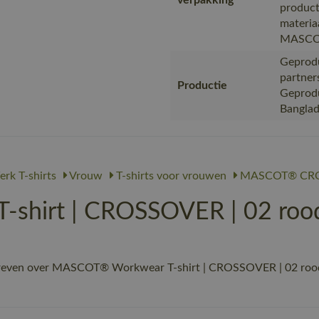
verpakking
product
materia
MASC
Geprodu
partner
Productie
Geproduc
Bangla
rk T-shirts
Vrouw
T-shirts voor vrouwen
MASCOT® CR
shirt | CROSSOVER | 02 roo
reven over MASCOT® Workwear T-shirt | CROSSOVER | 02 rood | 