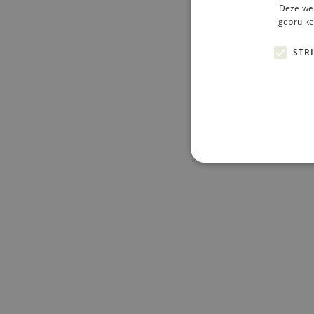
Deze web
gebruike
STR