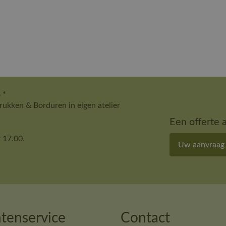
 *
ukken & Borduren in eigen atelier
Een offerte 
 17.00.
Uw aanvraag
tenservice
Contact