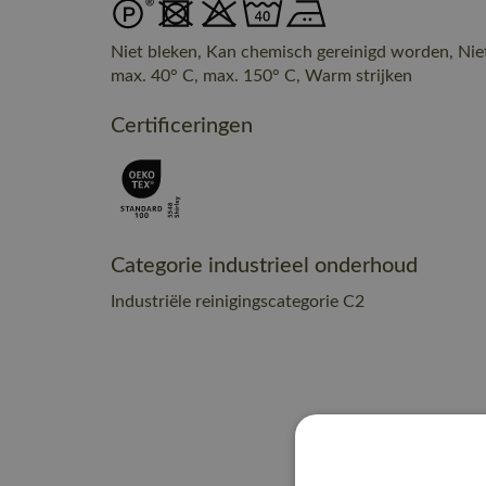
Niet bleken, Kan chemisch gereinigd worden, Nie
max. 40° C, max. 150° C, Warm strijken
Certificeringen
Categorie industrieel onderhoud
Industriële reinigingscategorie C2