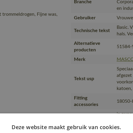
Branche
Corpora
en indu
t trommeldrogen, Fijne was,
Gebruiker
Vrouwe
Basic. 
Technische tekst
hals. V
Alternatieve
51584-
producten
Merk
MASC
Speciaa
afgezet 
Tekst usp
voorkom
katoen, 
Fitting
18050-
accessories
is gema
product
Deze website maakt gebruik van cookies.
transpo
Transport en