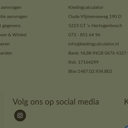
 aanvragen
Kledingcalculator
tie aanvragen
Oude Vlijmenseweg 190 D
t gegevens
5223 GT ‘s-Hertogenbosch
om & Winkel
073 - 851 64 96
neren
info@kledingcalculator.nl
arden
Bank: NL88 INGB 0676 4327 
Kvk: 17164299
Btw:1487.02.934.B02
Volg ons op social media
K