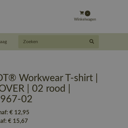
-
Winkelwagen
Zoeken
aag
® Workwear T-shirt |
VER | 02 rood |
-967-02
naf:
€ 12
,95
naf:
€ 15
,67