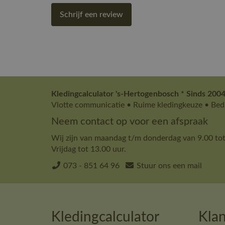
Schrijf een review
Kledingcalculator 's-Hertogenbosch * Sinds 2004
Vlotte communicatie • Ruime kledingkeuze • Bedr
Neem contact op voor een afspraak
Wij zijn van maandag t/m donderdag van 9.00 tot
Vrijdag tot 13.00 uur.
073 - 851 64 96
Stuur ons een mail
Kledingcalculator
Klan