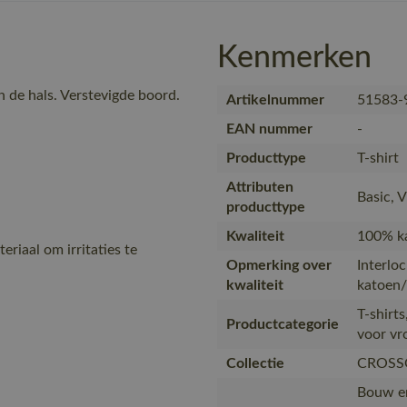
Kenmerken
n de hals. Verstevigde boord.
Artikelnummer
51583-
EAN nummer
-
Producttype
T-shirt
Attributen
Basic, 
producttype
Kwaliteit
100% ka
eriaal om irritaties te
Opmerking over
Interlo
kwaliteit
katoen/
T-shirt
Productcategorie
voor v
Collectie
CROSS
Bouw en 