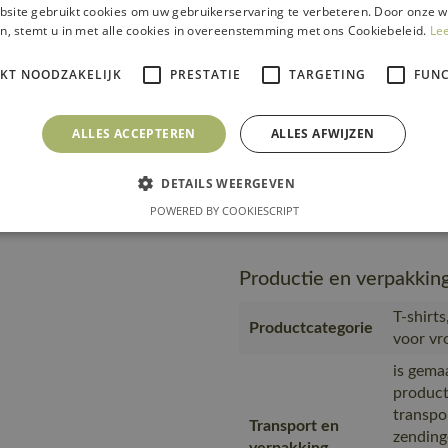
zending
site gebruikt cookies om uw gebruikerservaring te verbeteren. Door onze w
verpakking
product
n, stemt u in met alle cookies in overeenstemming met ons Cookiebeleid.
Le
materia
MASC
IKT NOODZAKELIJK
PRESTATIE
TARGETING
FUNC
Geprodu
partner
ALLES ACCEPTEREN
Productie
ALLES AFWIJZEN
Geproduc
Bangla
DETAILS WEERGEVEN
https:/
Url product pdf
POWERED BY COOKIESCRIPT
967-02-
Productie en verpakkin
T-shirt
Productcategorie
voor v
is gema
product
transpo
Transport en
zending