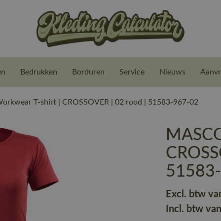
en
Bedrukken
Borduren
Service
Nieuws
Aanvr
kwear T-shirt | CROSSOVER | 02 rood | 51583-967-02
MASCOT
CROSSO
51583
Excl. btw va
Incl. btw va