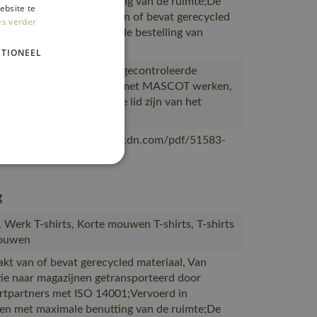
en met maximale benutting van de ruimte;De
ebsite te
verpakking is gemaakt van of bevat gerecycled
es verder
al;De verpakking waarin de bestelling van
OT
TIONEEL
ceerd in Bangladesh bij gecontroleerde
s die al meer dan 10 jaar met MASCOT werken,
eerd bij leveranciers die lid zijn van het
desh Accord
/mascotsitecore-1ccb8.kxcdn.com/pdf/51583-
nl.pdf
g
s, Werk T-shirts, Korte mouwen T-shirts, T-shirts
rouwen
akt van of bevat gerecycled materiaal, Van
ie naar magazijnen getransporteerd door
rtpartners met ISO 14001;Vervoerd in
en met maximale benutting van de ruimte;De