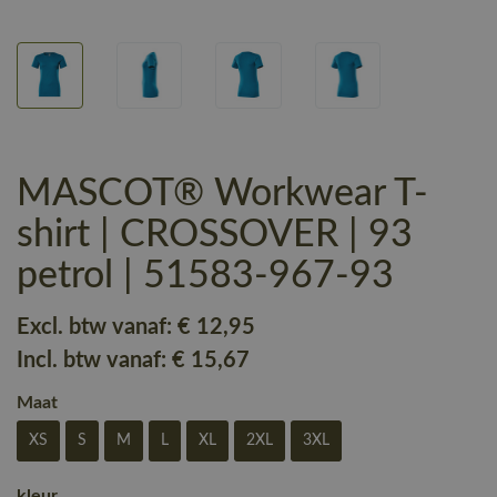
MASCOT® Workwear T-
shirt | CROSSOVER | 93
petrol | 51583-967-93
Excl. btw vanaf:
€ 12
,95
Incl. btw vanaf:
€ 15
,67
Maat
XS
S
M
L
XL
2XL
3XL
kleur