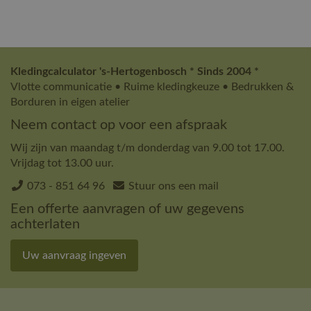
Kledingcalculator 's-Hertogenbosch * Sinds 2004 *
Vlotte communicatie • Ruime kledingkeuze • Bedrukken &
Borduren in eigen atelier
Neem contact op voor een afspraak
Wij zijn van maandag t/m donderdag van 9.00 tot 17.00.
Vrijdag tot 13.00 uur.
073 - 851 64 96
Stuur ons een mail
Een offerte aanvragen of uw gegevens
achterlaten
Uw aanvraag ingeven