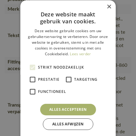
×
Merk
MASCOT®
Deze website maakt
Speciaal getailleerd damesmodel.,
gebruik van cookies.
De naad in de nek is afgezet met
Deze website gebruikt cookies om uw
een zacht materiaal om irritaties te
Tekst usp
gebruikerservaring te verbeteren. Door onze
voorkomen., vochtabsorberend en
website te gebruiken, stemt u in met alle
comfortabel., 100% katoen, Tricot
cookies in overeenstemming met ons
bij de hals.
Cookiebeleid.
Lees verder
Fitting
18050-802, 50602-010, 50143-860
STRIKT NOODZAKELIJK
accessories
is gemaakt van of bevat gerecycled
PRESTATIE
TARGETING
materiaal, Van productie naar
FUNCTIONEEL
magazijnen getransporteerd door
transportpartners met ISO
Transport en
14001;Vervoerd in zendingen met
ALLES ACCEPTEREN
verpakking
maximale benutting van de
ruimte;De productverpakking is
ALLES AFWIJZEN
gemaakt van of bevat gerecycled
materiaal;De verpakking waarin de