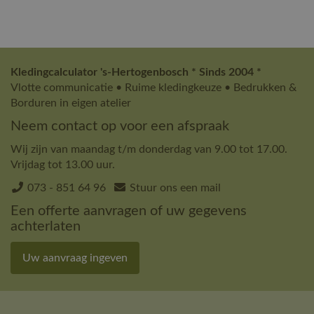
Kledingcalculator 's-Hertogenbosch * Sinds 2004 *
Vlotte communicatie • Ruime kledingkeuze • Bedrukken &
Borduren in eigen atelier
Neem contact op voor een afspraak
Wij zijn van maandag t/m donderdag van 9.00 tot 17.00.
Vrijdag tot 13.00 uur.
073 - 851 64 96
Stuur ons een mail
Een offerte aanvragen of uw gegevens
achterlaten
Uw aanvraag ingeven