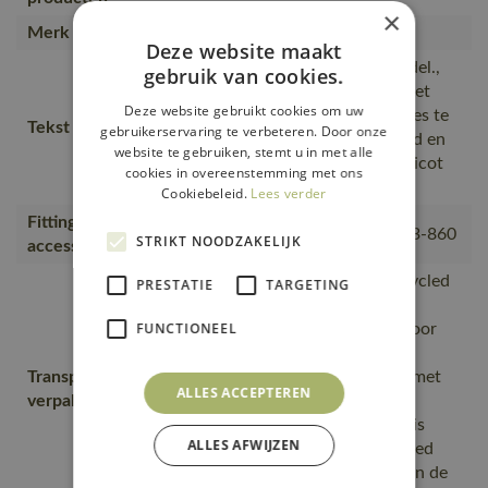
×
Merk
MASCOT®
Deze website maakt
Speciaal getailleerd damesmodel.,
gebruik van cookies.
De naad in de nek is afgezet met
Deze website gebruikt cookies om uw
een zacht materiaal om irritaties te
Tekst usp
gebruikerservaring te verbeteren. Door onze
voorkomen., vochtabsorberend en
website te gebruiken, stemt u in met alle
comfortabel., 100% katoen, Tricot
cookies in overeenstemming met ons
bij de hals.
Cookiebeleid.
Lees verder
Fitting
18050-802, 50602-010, 50143-860
STRIKT NOODZAKELIJK
accessories
is gemaakt van of bevat gerecycled
PRESTATIE
TARGETING
materiaal, Van productie naar
FUNCTIONEEL
magazijnen getransporteerd door
transportpartners met ISO
Transport en
14001;Vervoerd in zendingen met
ALLES ACCEPTEREN
verpakking
maximale benutting van de
ruimte;De productverpakking is
ALLES AFWIJZEN
gemaakt van of bevat gerecycled
materiaal;De verpakking waarin de