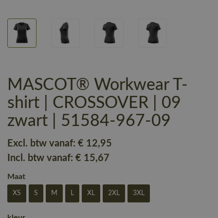
MASCOT® Workwear T-
shirt | CROSSOVER | 09
zwart | 51584-967-09
Excl. btw vanaf:
€ 12
,95
Incl. btw vanaf:
€ 15
,67
Maat
XS
S
M
L
XL
2XL
3XL
kleur