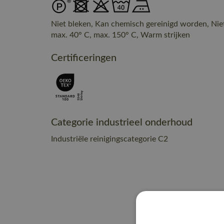
Niet bleken, Kan chemisch gereinigd worden, Nie
max. 40° C, max. 150° C, Warm strijken
Certificeringen
Categorie industrieel onderhoud
Industriële reinigingscategorie C2