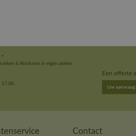
 *
ukken & Borduren in eigen atelier
Een offerte 
 17.00.
Uw aanvraag
tenservice
Contact