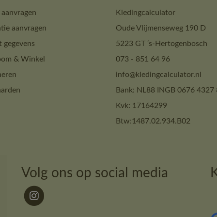
 aanvragen
Kledingcalculator
tie aanvragen
Oude Vlijmenseweg 190 D
t gegevens
5223 GT ‘s-Hertogenbosch
om & Winkel
073 - 851 64 96
neren
info@kledingcalculator.nl
arden
Bank: NL88 INGB 0676 4327 
Kvk: 17164299
Btw:1487.02.934.B02
Volg ons op social media
K