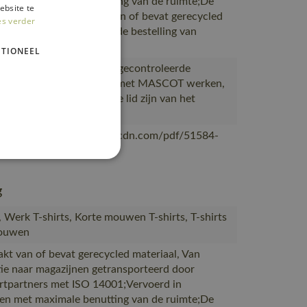
en met maximale benutting van de ruimte;De
ebsite te
verpakking is gemaakt van of bevat gerecycled
es verder
al;De verpakking waarin de bestelling van
OT
TIONEEL
ceerd in Bangladesh bij gecontroleerde
s die al meer dan 10 jaar met MASCOT werken,
eerd bij leveranciers die lid zijn van het
desh Accord
/mascotsitecore-1ccb8.kxcdn.com/pdf/51584-
nl.pdf
g
s, Werk T-shirts, Korte mouwen T-shirts, T-shirts
rouwen
akt van of bevat gerecycled materiaal, Van
ie naar magazijnen getransporteerd door
rtpartners met ISO 14001;Vervoerd in
en met maximale benutting van de ruimte;De