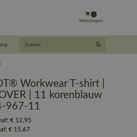
-
Winkelwagen
Zoeken
aag
1
® Workwear T-shirt |
VER | 11 korenblauw
4-967-11
naf:
€ 12
,95
naf:
€ 15
,67