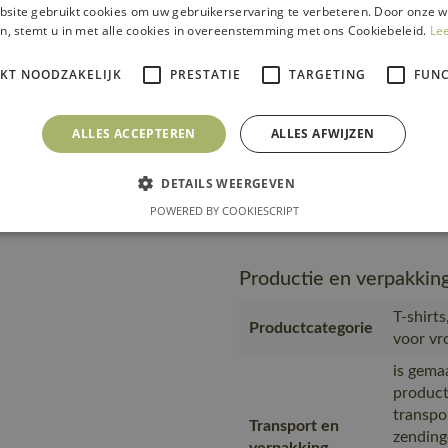
zending
site gebruikt cookies om uw gebruikerservaring te verbeteren. Door onze w
verpakking
product
n, stemt u in met alle cookies in overeenstemming met ons Cookiebeleid.
Le
materia
MASC
IKT NOODZAKELIJK
PRESTATIE
TARGETING
FUNC
Geprodu
partner
ALLES ACCEPTEREN
Productie
ALLES AFWIJZEN
Geproduc
Bangla
DETAILS WEERGEVEN
https:/
Url product pdf
POWERED BY COOKIESCRIPT
967-11-
Productie en verpakkin
T-shirt
Productcategorie
voor v
is gema
product
transpo
Transport en
zending