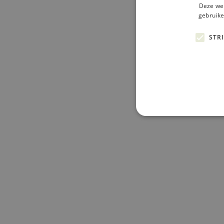
Deze web
gebruike
STR