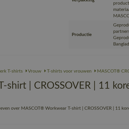
verpakking
product
materia
MASC
Geprodu
partner
Productie
Geproduc
Bangla
rk T-shirts
Vrouw
T-shirts voor vrouwen
MASCOT® CR
hirt | CROSSOVER | 11 kor
hreven over MASCOT® Workwear T-shirt | CROSSOVER | 11 koren