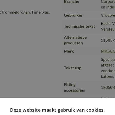
Branche
Corpora
en indu
t trommeldrogen, Fijne was,
Gebruiker
Vrouwe
Basic. V
Technische tekst
Verstev
Alternatieve
51583-
producten
Merk
MASC
Speciaa
afgezet 
Tekst usp
voorkom
katoen, 
Fitting
18050-
accessories
is gema
product
Deze website maakt gebruik van cookies.
transpo
Transport en