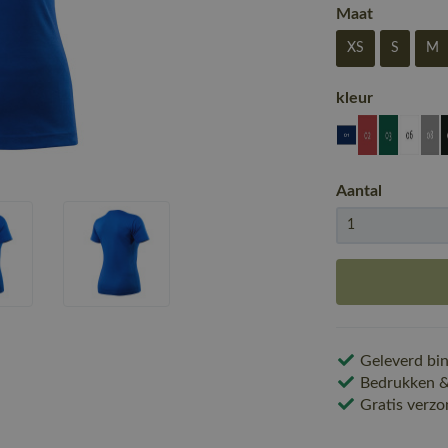
Maat
XS
S
M
kleur
Aantal
Geleverd bin
Bedrukken & 
Gratis verzo