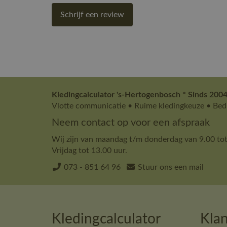
Schrijf een review
Kledingcalculator 's-Hertogenbosch * Sinds 2004
Vlotte communicatie • Ruime kledingkeuze • Bedr
Neem contact op voor een afspraak
Wij zijn van maandag t/m donderdag van 9.00 tot
Vrijdag tot 13.00 uur.
073 - 851 64 96
Stuur ons een mail
Kledingcalculator
Klan