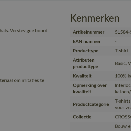
Kenmerken
hals. Verstevigde boord.
Artikelnummer
51584-
EAN nummer
-
Producttype
T-shirt
Attributen
Basic, 
producttype
Kwaliteit
100% ka
eriaal om irritaties te
Opmerking over
Interlo
kwaliteit
katoen/
T-shirt
Productcategorie
voor v
Collectie
CROSS
Bouw en 