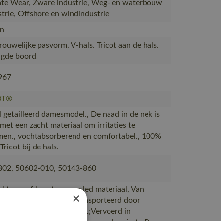
te Wear, Zware industrie, Weg- en waterbouw
strie, Offshore en windindustrie
n
rouwelijke pasvorm. V-hals. Tricot aan de hals.
igde boord.
967
OT®
l getailleerd damesmodel., De naad in de nek is
met een zacht materiaal om irritaties te
en., vochtabsorberend en comfortabel., 100%
Tricot bij de hals.
802, 50602-010, 50143-860
akt van of bevat gerecycled materiaal, Van
×
ie naar magazijnen getransporteerd door
rtpartners met ISO 14001;Vervoerd in