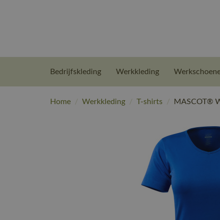
Bedrijfskleding
Werkkleding
Werkschoen
Home
/
Werkkleding
/
T-shirts
/
MASCOT® Wor