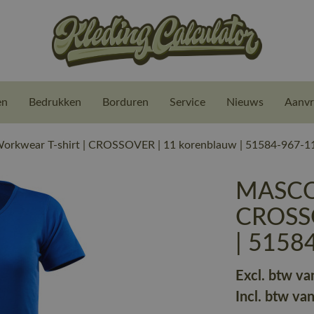
en
Bedrukken
Borduren
Service
Nieuws
Aanvr
kwear T-shirt | CROSSOVER | 11 korenblauw | 51584-967-1
MASCOT
CROSSO
| 5158
Excl. btw va
Incl. btw va