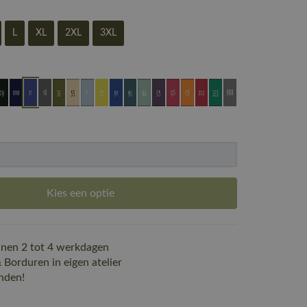
L
XL
2XL
3XL
Kies een optie
nen 2 tot 4 werkdagen
Borduren in eigen atelier
nden!