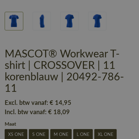
MASCOT® Workwear T-
shirt | CROSSOVER | 11
korenblauw | 20492-786-
11
Excl. btw vanaf:
€ 14
,95
Incl. btw vanaf:
€ 18
,09
Maat
XS ONE
S ONE
M ONE
L ONE
XL ONE