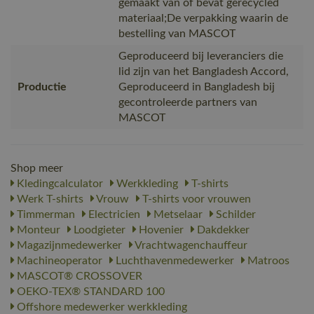
gemaakt van of bevat gerecycled
materiaal;De verpakking waarin de
bestelling van MASCOT
Geproduceerd bij leveranciers die
lid zijn van het Bangladesh Accord,
Productie
Geproduceerd in Bangladesh bij
gecontroleerde partners van
MASCOT
Shop meer
Kledingcalculator
Werkkleding
T-shirts
Werk T-shirts
Vrouw
T-shirts voor vrouwen
Timmerman
Electricien
Metselaar
Schilder
Monteur
Loodgieter
Hovenier
Dakdekker
Magazijnmedewerker
Vrachtwagenchauffeur
Machineoperator
Luchthavenmedewerker
Matroos
MASCOT® CROSSOVER
OEKO-TEX® STANDARD 100
Offshore medewerker werkkleding