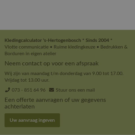
Kledingcalculator 's-Hertogenbosch * Sinds 2004 *
Vlotte communicatie • Ruime kledingkeuze • Bedrukken &
Borduren in eigen atelier
Neem contact op voor een afspraak
Wij zijn van maandag t/m donderdag van 9.00 tot 17.00.
Vrijdag tot 13.00 uur.
073 - 851 64 96
Stuur ons een mail
Een offerte aanvragen of uw gegevens
achterlaten
Uw aanvraag ingeven