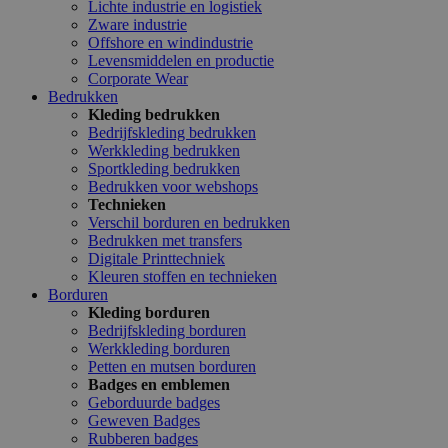
Lichte industrie en logistiek
Zware industrie
Offshore en windindustrie
Levensmiddelen en productie
Corporate Wear
Bedrukken
Kleding bedrukken
Bedrijfskleding bedrukken
Werkkleding bedrukken
Sportkleding bedrukken
Bedrukken voor webshops
Technieken
Verschil borduren en bedrukken
Bedrukken met transfers
Digitale Printtechniek
Kleuren stoffen en technieken
Borduren
Kleding borduren
Bedrijfskleding borduren
Werkkleding borduren
Petten en mutsen borduren
Badges en emblemen
Geborduurde badges
Geweven Badges
Rubberen badges