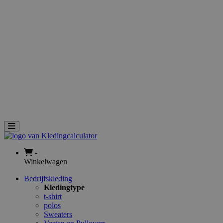
Geweven Badges
Rubberen badges
Accessoires
Geweven Labels
Geweven schouder Epaulet
Geweven Zipper pulls
Rubberen PVC Zipper pulls
Geweven flight tags
Geborduurde kofferlabels
Badstof Zweetbandjes
Service
Nieuws
Aanvraag
Toggle navigation
-
Winkelwagen
Bedrijfskleding
Kledingtype
t-shirt
polos
Sweaters