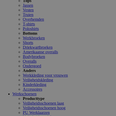
Tops
Jassen
Vesten
Truien
Overhemden
T-shirts
Poloshirts
Bottoms
Werkbroeken
Shorts
Driekwartbroeken
Amerikaanse overalls
Bodybroeken
Overalls
Ondergoed
Anders
Werkkleding voor vrouwen
Veiligheidskleding
Kinderkleding
Accessoires
Werkschoenen
Producttype
Veiligheidsschoenen laag
Veiligheidsschoenen hoog
PU Werklaarzen