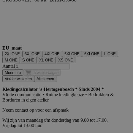
EU_maat
2XLONE
3XLONE
4XLONE
5XLONE
6XLONE
L ONE
M ONE
S ONE
XL ONE
XS ONE
Aantal
Meer info
In winkelwagen
Verder winkelen
Afrekenen
Kledingcalculator 's-Hertogenbosch * Sinds 2004 *
Vlotte communicatie • Ruime kledingkeuze • Bedrukken &
Borduren in eigen atelier
Neem contact op voor een afspraak
Wij zijn van maandag t/m donderdag van 9.00 tot 17.00.
Vrijdag tot 13.00 uur.