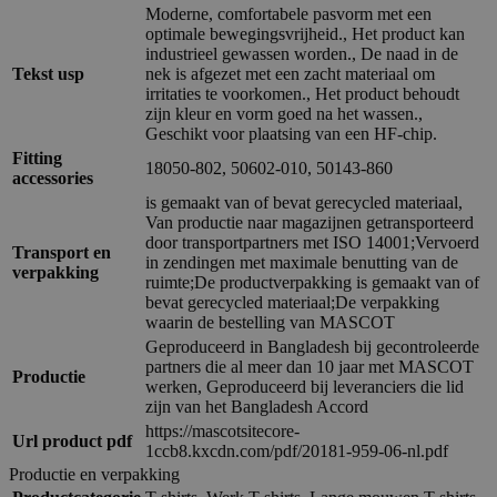
Moderne, comfortabele pasvorm met een
optimale bewegingsvrijheid., Het product kan
industrieel gewassen worden., De naad in de
Tekst usp
nek is afgezet met een zacht materiaal om
irritaties te voorkomen., Het product behoudt
zijn kleur en vorm goed na het wassen.,
Geschikt voor plaatsing van een HF-chip.
Fitting
18050-802, 50602-010, 50143-860
accessories
is gemaakt van of bevat gerecycled materiaal,
Van productie naar magazijnen getransporteerd
door transportpartners met ISO 14001;Vervoerd
Transport en
in zendingen met maximale benutting van de
verpakking
ruimte;De productverpakking is gemaakt van of
bevat gerecycled materiaal;De verpakking
waarin de bestelling van MASCOT
Geproduceerd in Bangladesh bij gecontroleerde
partners die al meer dan 10 jaar met MASCOT
Productie
werken, Geproduceerd bij leveranciers die lid
zijn van het Bangladesh Accord
https://mascotsitecore-
Url product pdf
1ccb8.kxcdn.com/pdf/20181-959-06-nl.pdf
Productie en verpakking