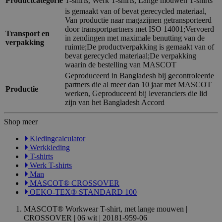
Productcategorie
T-shirts, Werk T-shirts, Lange mouwen T-shirts
is gemaakt van of bevat gerecycled materiaal,
Van productie naar magazijnen getransporteerd
door transportpartners met ISO 14001;Vervoerd
Transport en
in zendingen met maximale benutting van de
verpakking
ruimte;De productverpakking is gemaakt van of
bevat gerecycled materiaal;De verpakking
waarin de bestelling van MASCOT
Geproduceerd in Bangladesh bij gecontroleerde
partners die al meer dan 10 jaar met MASCOT
Productie
werken, Geproduceerd bij leveranciers die lid
zijn van het Bangladesh Accord
Shop meer
Kledingcalculator
Werkkleding
T-shirts
Werk T-shirts
Man
MASCOT® CROSSOVER
OEKO-TEX® STANDARD 100
MASCOT® Workwear T-shirt, met lange mouwen |
CROSSOVER | 06 wit | 20181-959-06