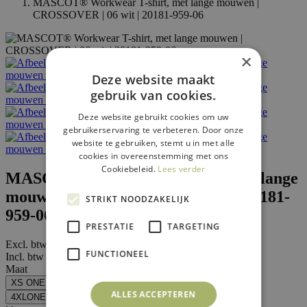
MASCOT® Workwear T-shirt, met lange mouwen |
CROSSOVER | 06 wit | 20181-959-06
×
Deze website maakt
gebruik van cookies.
Deze website gebruikt cookies om uw
gebruikerservaring te verbeteren. Door onze
website te gebruiken, stemt u in met alle
cookies in overeenstemming met ons
Cookiebeleid.
Lees verder
MASCOT® Workwear T-shirt, met lange
mouwen | CROSSOVER | 06 wit | 20181-
STRIKT NOODZAKELIJK
959-06
PRESTATIE
TARGETING
Excl. btw vanaf:
€ 29
,95
FUNCTIONEEL
Incl. btw vanaf:
€ 36
,24
Maat
XS ONE
S ONE
M ONE
L ONE
XL ONE
2XLONE
ALLES ACCEPTEREN
4XLONE
5XLONE
3XLONE
6XLONE