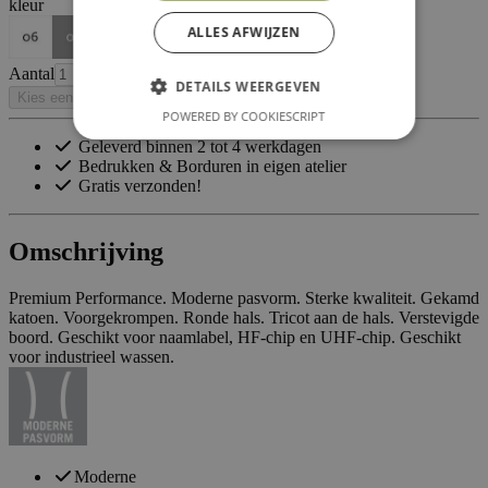
kleur
ALLES AFWIJZEN
Aantal
DETAILS WEERGEVEN
Kies een optie
POWERED BY COOKIESCRIPT
Geleverd binnen 2 tot 4 werkdagen
Bedrukken & Borduren in eigen atelier
Gratis verzonden!
Omschrijving
Premium Performance. Moderne pasvorm. Sterke kwaliteit. Gekamd
katoen. Voorgekrompen. Ronde hals. Tricot aan de hals. Verstevigde
boord. Geschikt voor naamlabel, HF-chip en UHF-chip. Geschikt
voor industrieel wassen.
Moderne