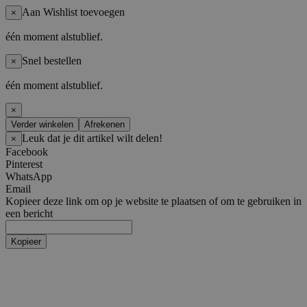
Aan Wishlist toevoegen
×
één moment alstublief.
Snel bestellen
×
één moment alstublief.
×
Verder winkelen
Afrekenen
Leuk dat je dit artikel wilt delen!
×
Facebook
Pinterest
WhatsApp
Email
Kopieer deze link om op je website te plaatsen of om te gebruiken in
een bericht
Kopieer
Bedrijfskleding
Kledingtype
t-shirt
polos