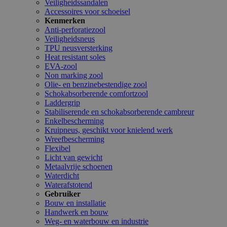
Veiligheidssandalen
Accessoires voor schoeisel
Kenmerken
Anti-perforatiezool
Veiligheidsneus
TPU neusversterking
Heat resistant soles
EVA-zool
Non marking zool
Olie- en benzinebestendige zool
Schokabsorberende comfortzool
Laddergrip
Stabiliserende en schokabsorberende cambreur
Enkelbescherming
Kruipneus, geschikt voor knielend werk
Wreefbescherming
Flexibel
Licht van gewicht
Metaalvrije schoenen
Waterdicht
Waterafstotend
Gebruiker
Bouw en installatie
Handwerk en bouw
Weg- en waterbouw en industrie