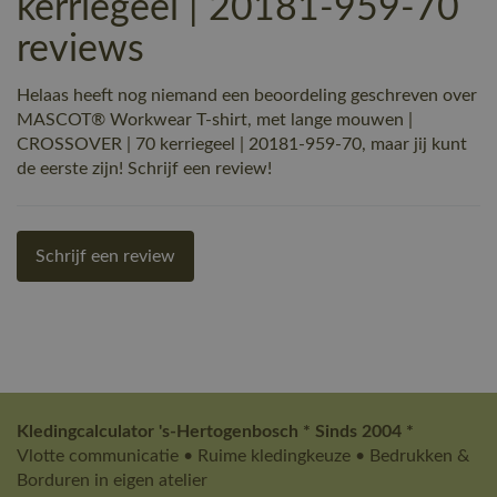
kerriegeel | 20181-959-70
reviews
Helaas heeft nog niemand een beoordeling geschreven over
MASCOT® Workwear T-shirt, met lange mouwen |
CROSSOVER | 70 kerriegeel | 20181-959-70, maar jij kunt
de eerste zijn! Schrijf een review!
Schrijf een review
Kledingcalculator 's-Hertogenbosch * Sinds 2004 *
Vlotte communicatie • Ruime kledingkeuze • Bedrukken &
Borduren in eigen atelier