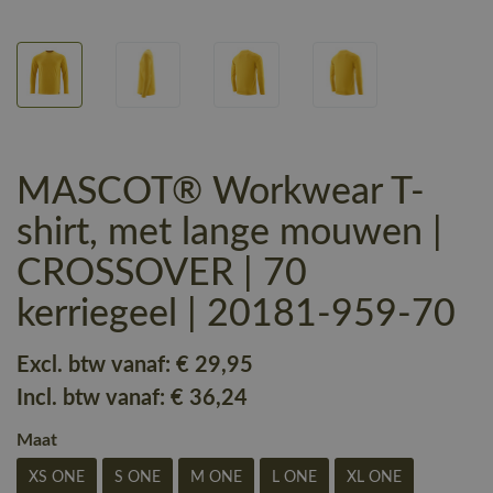
MASCOT® Workwear T-
shirt, met lange mouwen |
CROSSOVER | 70
kerriegeel | 20181-959-70
Excl. btw vanaf:
€ 29
,95
Incl. btw vanaf:
€ 36
,24
Maat
XS ONE
S ONE
M ONE
L ONE
XL ONE