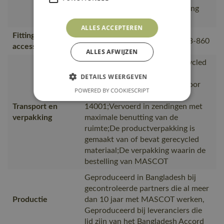
wassen., Geschikt voor plaatsing
van een HF-chip.
ALLES ACCEPTEREN
Fitting
18050-802, 50602-010, 50143-860
accessories
ALLES AFWIJZEN
is gemaakt van of bevat gerecycled
materiaal, Van productie naar
DETAILS WEERGEVEN
magazijnen getransporteerd door
POWERED BY COOKIESCRIPT
transportpartners met ISO
Transport en
14001;Vervoerd in zendingen met
verpakking
maximale benutting van de
ruimte;De productverpakking is
gemaakt van of bevat gerecycled
materiaal;De verpakking waarin de
bestelling van MASCOT
Geproduceerd in Bangladesh bij
gecontroleerde partners die al meer
Productie
dan 10 jaar met MASCOT werken,
Geproduceerd bij leveranciers die
lid zijn van het Bangladesh Accord