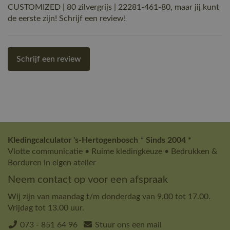
CUSTOMIZED | 80 zilvergrijs | 22281-461-80, maar jij kunt
de eerste zijn! Schrijf een review!
Schrijf een review
Kledingcalculator 's-Hertogenbosch * Sinds 2004 *
Vlotte communicatie • Ruime kledingkeuze • Bedrukken &
Borduren in eigen atelier
Neem contact op voor een afspraak
Wij zijn van maandag t/m donderdag van 9.00 tot 17.00.
Vrijdag tot 13.00 uur.
073 - 851 64 96
Stuur ons een mail