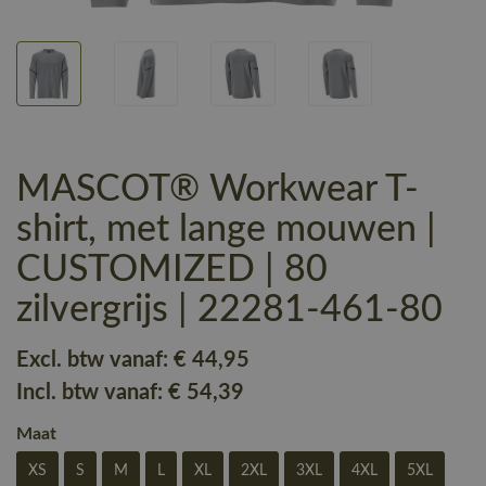
MASCOT® Workwear T-
shirt, met lange mouwen |
CUSTOMIZED | 80
zilvergrijs | 22281-461-80
Excl. btw vanaf:
€ 44
,95
Incl. btw vanaf:
€ 54
,39
Maat
XS
S
M
L
XL
2XL
3XL
4XL
5XL