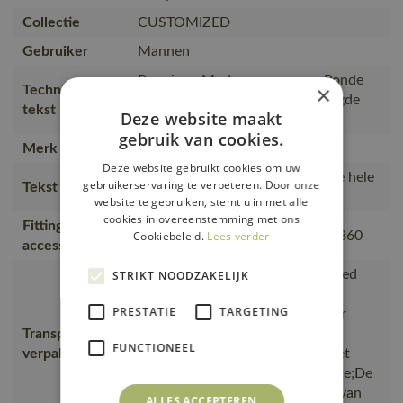
Collectie
CUSTOMIZED
Gebruiker
Mannen
Premium. Moderne pasvorm. Ronde
×
Technische
hals. Tricot aan de hals. Verstevigde
tekst
Deze website maakt
boord.
gebruik van cookies.
Merk
MASCOT®
Deze website gebruikt cookies om uw
T-shirt van hoge kwaliteit, dat de hele
gebruikerservaring te verbeteren. Door onze
Tekst usp
werkdag lang extra lekker zit.
website te gebruiken, stemt u in met alle
cookies in overeenstemming met ons
Fitting
Cookiebeleid.
Lees verder
18050-802, 50602-010, 50143-860
accessories
is gemaakt van of bevat gerecycled
STRIKT NOODZAKELIJK
materiaal, Van productie naar
PRESTATIE
TARGETING
magazijnen getransporteerd door
Transport en
transportpartners met ISO
FUNCTIONEEL
verpakking
14001;Vervoerd in zendingen met
maximale benutting van de ruimte;De
verpakking waarin de bestelling van
ALLES ACCEPTEREN