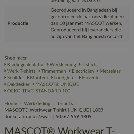
bestelling van MASCOT
Geproduceerd in Bangladesh bij
gecontroleerde partners die al meer
Productie
dan 10 jaar met MASCOT werken,
Geproduceerd bij leveranciers die
lid zijn van het Bangladesh Accord
Shop meer
Kledingcalculator
Werkkleding
T-shirts
Werk T-shirts
Timmerman
Electricien
Metselaar
Schilder
Monteur
Loodgieter
Hovenier
Dakdekker
MASCOT® UNIQUE
OEKO-TEX® STANDARD 100
Home
/
Werkkleding
/
T-shirts
/
MASCOT® Workwear T-shirt | UNIQUE | 1809
donkerantraciet/zwart | 50567-959-1809
MASCOT® Workwear T-