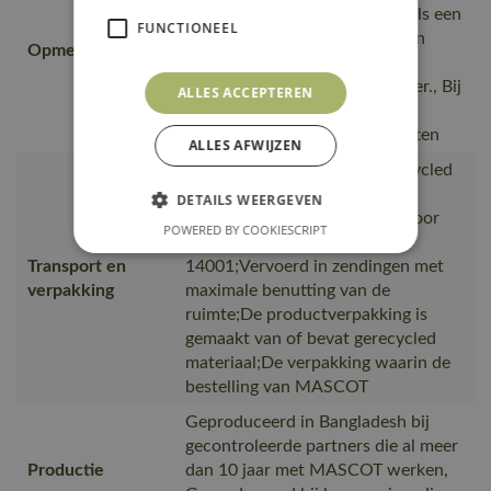
warmtesporen wordt kleiner als een
FUNCTIONEEL
transfer wordt gebruikt die kan
Opmerking logo
worden aangebracht bij een
temperatuur van 145°C of lager., Bij
ALLES ACCEPTEREN
het drukken van een logo op
producten die polyester bevatten
ALLES AFWIJZEN
is gemaakt van of bevat gerecycled
materiaal, Van productie naar
DETAILS WEERGEVEN
magazijnen getransporteerd door
POWERED BY COOKIESCRIPT
transportpartners met ISO
Transport en
14001;Vervoerd in zendingen met
verpakking
maximale benutting van de
ruimte;De productverpakking is
gemaakt van of bevat gerecycled
materiaal;De verpakking waarin de
bestelling van MASCOT
Geproduceerd in Bangladesh bij
gecontroleerde partners die al meer
Productie
dan 10 jaar met MASCOT werken,