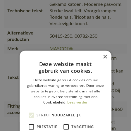
Gekamd katoen. Moderne pasvorm.
Technische tekst
Sterke kwaliteit. Voorgekrompen.
Ronde hals. Tricot aan de hals.
Verstevigde boord.
Alternatieve
50415-250, 00782-250
producten
Merk
MASCOT®
×
Moderne, comfortabele pasvorm
Deze website maakt
met een optimale
gebruik van cookies.
bewegingsvrijheid., Het product kan
Tekst usp
industrieel gewassen worden.,
Deze website gebruikt cookies om uw
comfortabel en warm., Gekamd
gebruikerservaring te verbeteren. Door onze
katoen, Plaats voor logo., Tricot bij
website te gebruiken, stemt u in met alle
cookies in overeenstemming met ons
de hals., Versteviging bij de hals.
Cookiebeleid.
Lees verder
Fitting
18050-802, 50602-010, 50143-860
accessories
STRIKT NOODZAKELIJK
kunnen er warmtesporen op het
PRESTATIE
TARGETING
product ontstaan. Het risico van