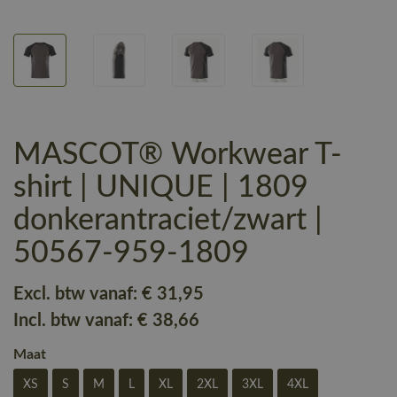
MASCOT® Workwear T-
shirt | UNIQUE | 1809
donkerantraciet/zwart |
50567-959-1809
Excl. btw vanaf:
€ 31
,95
Incl. btw vanaf:
€ 38
,66
Maat
XS
S
M
L
XL
2XL
3XL
4XL