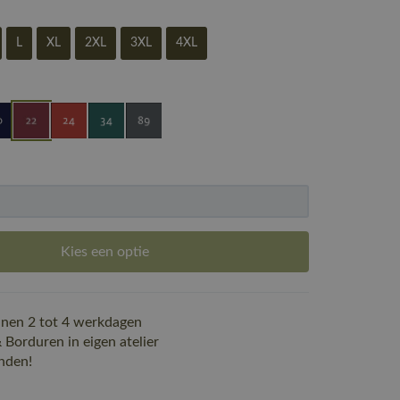
L
XL
2XL
3XL
4XL
Kies een optie
nen 2 tot 4 werkdagen
Borduren in eigen atelier
nden!