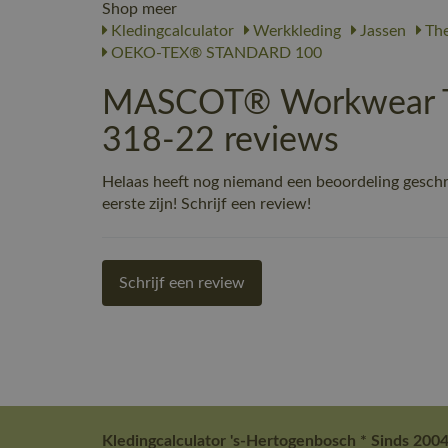
Shop meer
Kledingcalculator
Werkkleding
Jassen
The
OEKO-TEX® STANDARD 100
MASCOT® Workwear Th
318-22 reviews
Helaas heeft nog niemand een beoordeling gesc
eerste zijn! Schrijf een review!
Schrijf een review
Kledingcalculator 's-Hertogenbosch * Sinds 2004