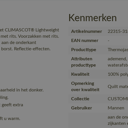
Kenmerken
Met CLIMASCOT® Lightweight
Artikelnummer
22315-31
 met rits. Voorzakken met rits.
EAN nummer
-
r, aan de onderkant
 borst. Reflectie-effecten.
Producttype
Thermoja
Attributen
ademend,
producttype
waterafst
Kwaliteit
100% poly
Opmerking
Quilt mat
over kwaliteit
arheid in het donker.
ling.
Collectie
CUSTOM
 geeft extra
Gebruiker
Mannen
aan de on
ft u warm.
zijkanten 