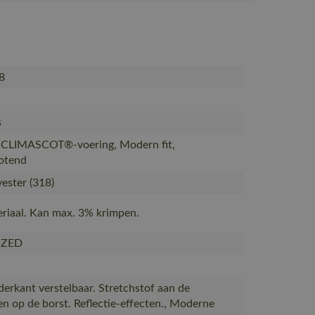
8
s
 CLIMASCOT®-voering, Modern fit,
otend
ester (318)
eriaal. Kan max. 3% krimpen.
IZED
derkant verstelbaar. Stretchstof aan de
en op de borst. Reflectie-effecten., Moderne