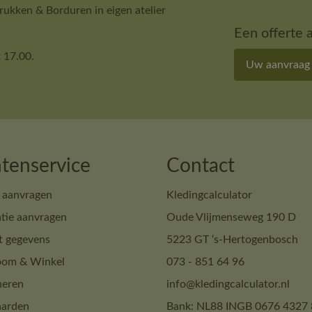
ukken & Borduren in eigen atelier
Een offerte 
 17.00.
Uw aanvraag
tenservice
Contact
 aanvragen
Kledingcalculator
tie aanvragen
Oude Vlijmenseweg 190 D
t gegevens
5223 GT ‘s-Hertogenbosch
om & Winkel
073 - 851 64 96
neren
info@kledingcalculator.nl
arden
Bank: NL88 INGB 0676 4327 