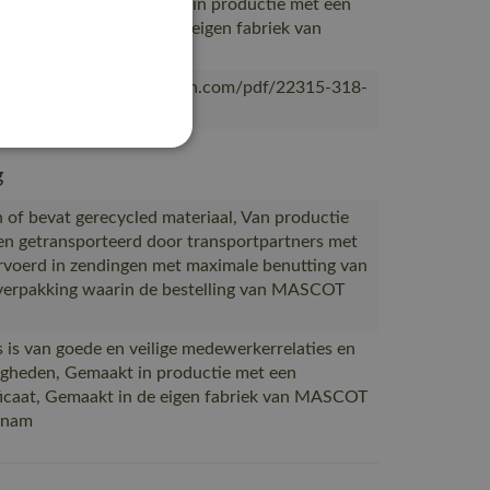
standigheden, Gemaakt in productie met een
rtificaat, Gemaakt in de eigen fabriek van
n Laos of Vietnam
ascotsitecore-1ccb8.kxcdn.com/pdf/22315-318-
g
 of bevat gerecycled materiaal, Van productie
en getransporteerd door transportpartners met
voerd in zendingen met maximale benutting van
verpakking waarin de bestelling van MASCOT
 is van goede en veilige medewerkerrelaties en
gheden, Gemaakt in productie met een
icaat, Gemaakt in de eigen fabriek van MASCOT
etnam