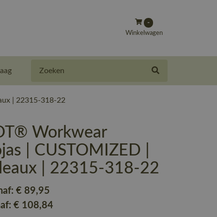
-
Winkelwagen
Zoeken
aag
ux | 22315-318-22
T® Workwear
jas | CUSTOMIZED |
deaux | 22315-318-22
naf:
€ 89
,95
naf:
€ 108
,84