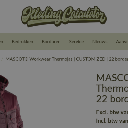
en
Bedrukken
Borduren
Service
Nieuws
Aanvr
/
MASCOT® Workwear Thermojas | CUSTOMIZED | 22 bordea
MASCO
Thermo
22 bor
Excl. btw va
Incl. btw va