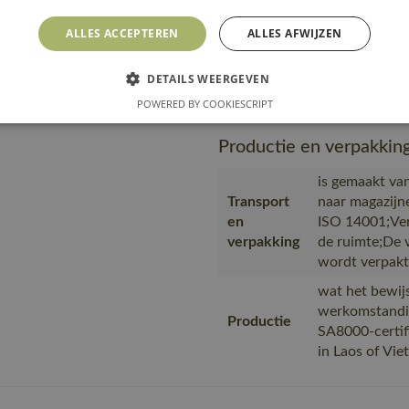
en werkom
Productie
SA8000-ce
ALLES ACCEPTEREN
ALLES AFWIJZEN
MASCOT i
Url product
https://m
DETAILS WEERGEVEN
pdf
22-nl.pdf
POWERED BY COOKIESCRIPT
Productie en verpakkin
is gemaakt van
Transport
naar magazijn
en
ISO 14001;Ver
verpakking
de ruimte;De 
wordt verpakt
wat het bewijs
werkomstandi
Productie
SA8000-certif
in Laos of Vi