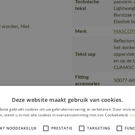
Technische
pasvorm.
tekst
Lightweigh
Borstzak m
Elastiek bi
d worden, Niet
Merk
MASCOT
Reflector
het donke
Tekst usp
oppervlak
en op de b
CLIMASCOT
Fitting
50077-84
accessories
is gemaakt
Deze website maakt gebruik van cookies.
productie
Transport en
transport
site gebruikt cookies om uw gebruikerservaring te verbeteren. Door onze w
verpakking
met maxim
n, stemt u in met alle cookies in overeenstemming met ons Cookiebeleid.
Le
waarin de
IKT NOODZAKELIJK
PRESTATIE
TARGETING
FUNC
wat het be