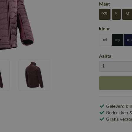
Maat
XS
S
M
kleur
Aantal
Geleverd bin
Bedrukken & 
Gratis verzo