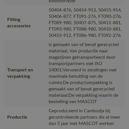
koolstofvezel
50404-876, 50454-913, 50455-914,
50406-877, FT091-276, FT090-276,
Fitting
FT089-980, 50407-875, 50411-881,
accessories
FT093-980, FT088-980, 50410-881,
50453-912, FT086-980, FT092-276
is gemaakt van of bevat gerecycled
materiaal, Van productie naar
magazijnen getransporteerd door
transportpartners met ISO
Transport en
14001;Vervoerd in zendingen met
verpakking
maximale benutting van de
ruimte;De productverpakking is
gemaakt van of bevat gerecycled
materiaal;De verpakking waarin de
bestelling van MASCOT
Geproduceerd in Cambodja bij
Productie
gecontroleerde partners die al meer
dan 5 jaar met MASCOT werken