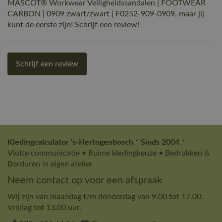
MASCOT® Workwear Veiligheidssandalen | FOOTWEAR
CARBON | 0909 zwart/zwart | F0252-909-0909, maar jij
kunt de eerste zijn! Schrijf een review!
Schrijf een review
Kledingcalculator 's-Hertogenbosch * Sinds 2004 *
Vlotte communicatie • Ruime kledingkeuze • Bedrukken &
Borduren in eigen atelier
Neem contact op voor een afspraak
Wij zijn van maandag t/m donderdag van 9.00 tot 17.00.
Vrijdag tot 13.00 uur.