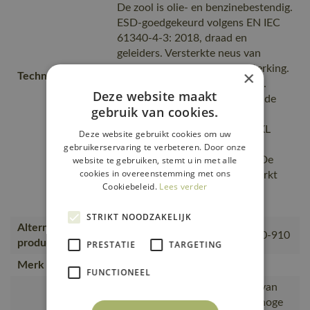
De zool is olie- en benzinebestendig.
ESD-goedgekeurd volgens EN IEC
61340-4-3: 2018, draad en
geleiders. Versterkte neus van
koolstofvezel. TPU teenversterking.
×
Technische tekst
Anti-perforatiezool van textiel.
Deze website maakt
Hielversterking. Schokdempende
gebruik van cookies.
inlegzool. De inlegzolen zijn
uitneembaar. Tussenzool van XL
Deze website gebruikt cookies om uw
EXTRALIGHT® EVA. Zool van
gebruikerservaring te verbeteren. Door onze
website te gebruiken, stemt u in met alle
rubber, EN 61340-5-1: 2016. De
cookies in overeenstemming met ons
multifunctionele cambreur werkt
Cookiebeleid.
Lees verder
stabiliserend en heeft een
ingebouwd stootkussen.
STRIKT NOODZAKELIJK
Alternatieve
F0107-937, F0251-909, F0100-910
producten
PRESTATIE
TARGETING
Merk
MASCOT®
FUNCTIONEEL
BOA® Fit System is gemaakt van
zeer slijtvaste materialen van hoge