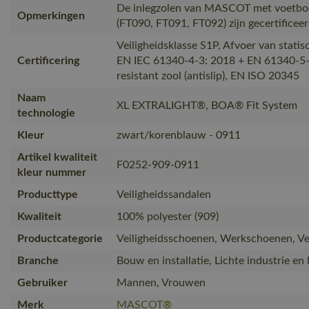
De inlegzolen van MASCOT met voetbo
Opmerkingen
(FT090, FT091, FT092) zijn gecertificee
Veiligheidsklasse S1P, Afvoer van statisc
Certificering
EN IEC 61340-4-3: 2018 + EN 61340-5-1:
resistant zool (antislip), EN ISO 20345
Naam
XL EXTRALIGHT®, BOA® Fit System
technologie
Kleur
zwart/korenblauw - 0911
Artikel kwaliteit
F0252-909-0911
kleur nummer
Producttype
Veiligheidssandalen
Kwaliteit
100% polyester (909)
Productcategorie
Veiligheidsschoenen, Werkschoenen, Ve
Branche
Bouw en installatie, Lichte industrie en 
Gebruiker
Mannen, Vrouwen
Merk
MASCOT®