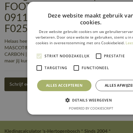
FOOTWEAR CARBON |
Deze website maakt gebruik va
0911 zwart/korenblauw |
cookies.
F0252-909-0911 reviews
Deze website gebruikt cookies om uw gebruikerservar
verbeteren. Door onze website te gebruiken, stemt u in 
Helaas heeft nog niemand een beoordeling geschreven over
cookies in overeenstemming met ons Cookiebeleid.
Lee
MASCOT® Workwear Veiligheidssandalen | FOOTWEAR
CARBON | 0911 zwart/korenblauw | F0252-909-0911,
STRIKT NOODZAKELIJK
PRESTATIE
maar jij kunt de eerste zijn! Schrijf een review!
TARGETING
FUNCTIONEEL
Schrijf een review
ALLES ACCEPTEREN
ALLES AFWIJZ
DETAILS WEERGEVEN
POWERED BY COOKIESCRIPT
Kledingcalculator 's-Hertogenbosch * Sinds 2004 *