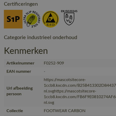
Certificeringen
Categorie industrieel onderhoud
Kenmerken
Artikelnummer
F0252-909
EAN nummer
-
https://mascotsitecore-
1ccb8.kxcdn.com/B25B413302D8443
Url afbeelding
nl.svghttps://mascotsitecore-
persoon
1ccb8.kxcdn.com/FB6F9E0810274AF
nl.svg
Collectie
FOOTWEAR CARBON