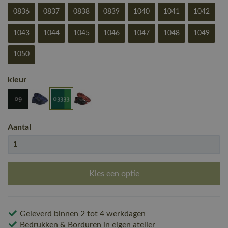
0836
0837
0838
0839
1040
1041
1042
1043
1044
1045
1046
1047
1048
1049
1050
kleur
Aantal
Kies een optie
Geleverd binnen 2 tot 4 werkdagen
Bedrukken & Borduren in eigen atelier