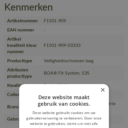
Kenmerken
Artikelnummer
F1501-909
EAN nummer
-
Artikel
kwaliteit kleur
F1501-909-03333
nummer
Producttype
Veiligheidsschoenen laag
Attributen
BOA® Fit System, S3S
producttype
Kwaliteit
Textiel (909)
×
Collectie
FOOTWEAR ACCELERATE
Deze website maakt
gebruik van cookies.
Bouw en installatie, Lichte industrie
Branche
en logistiek
Deze website gebruikt cookies om uw
gebruikerservaring te verbeteren. Door onze
Gebruiker
Mannen, Vrouwen
website te gebruiken, stemt u in met alle