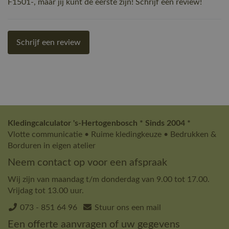
F1501-, maar jij kunt de eerste zijn! Schrijf een review!
Schrijf een review
Kledingcalculator 's-Hertogenbosch * Sinds 2004 *
Vlotte communicatie • Ruime kledingkeuze • Bedrukken &
Borduren in eigen atelier
Neem contact op voor een afspraak
Wij zijn van maandag t/m donderdag van 9.00 tot 17.00.
Vrijdag tot 13.00 uur.
073 - 851 64 96
Stuur ons een mail
Een offerte aanvragen of uw gegevens