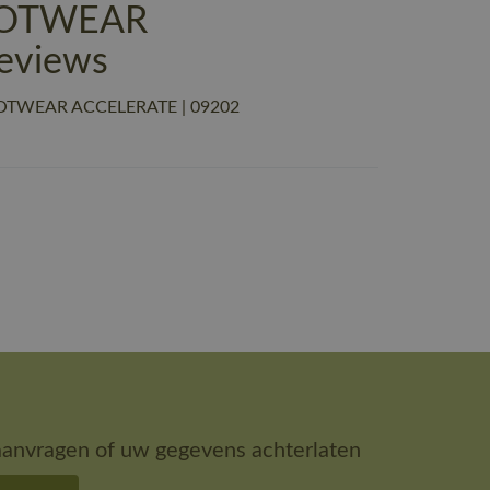
FOOTWEAR
eviews
 FOOTWEAR ACCELERATE | 09202
aanvragen of uw gegevens achterlaten