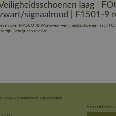
iligheidsschoenen laag | 
wart/signaalrood | F1501-9 r
schreven over MASCOT® Workwear Veiligheidsschoenen laag |
e zijn! Schrijf een review!
 *
ukken & Borduren in eigen atelier
Een offerte 
 17.00.