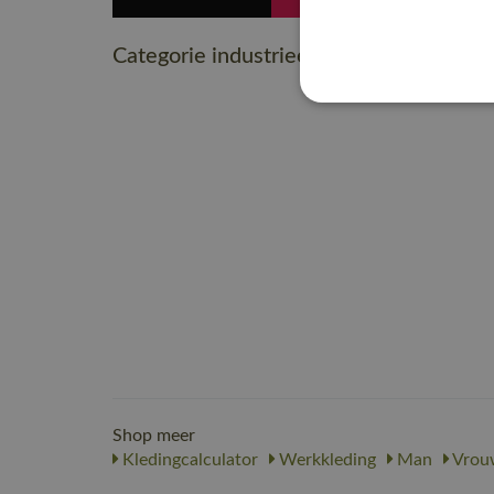
Categorie industrieel onderhoud
Shop meer
Kledingcalculator
Werkkleding
Man
Vrou