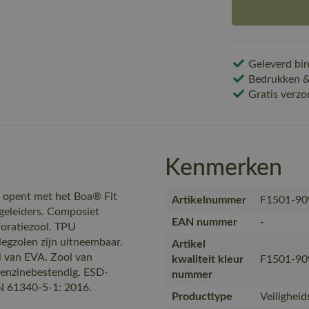
Geleverd bin
Bedrukken & 
Gratis verzo
Kenmerken
n opent met het Boa® Fit
Artikelnummer
F1501-90
geleiders. Composiet
EAN nummer
-
oratiezool. TPU
egzolen zijn uitneembaar.
Artikel
l van EVA. Zool van
kwaliteit kleur
F1501-90
n benzinebestendig. ESD-
nummer
N 61340-5-1: 2016.
Producttype
Veilighei