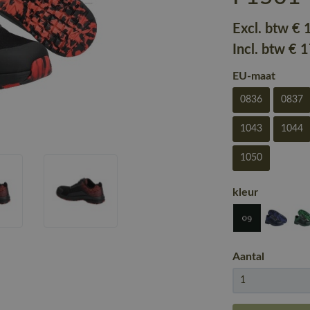
Excl. btw
€ 
Incl. btw
€ 
EU-maat
0836
0837
1043
1044
1050
kleur
Aantal