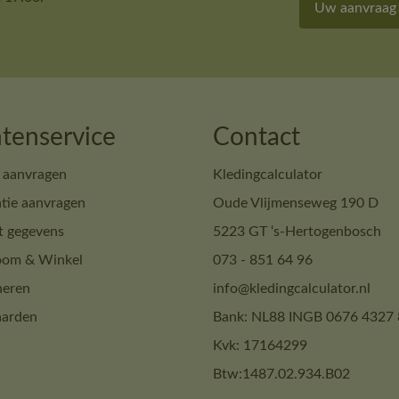
Uw aanvraag
tenservice
Contact
 aanvragen
Kledingcalculator
tie aanvragen
Oude Vlijmenseweg 190 D
t gegevens
5223 GT ‘s-Hertogenbosch
om & Winkel
073 - 851 64 96
neren
info@kledingcalculator.nl
arden
Bank: NL88 INGB 0676 4327 
Kvk: 17164299
Btw:1487.02.934.B02