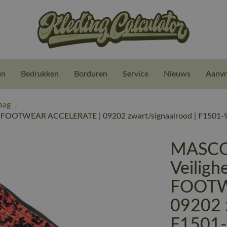
en
Bedrukken
Borduren
Service
Nieuws
Aanvr
aag
/
| FOOTWEAR ACCELERATE | 09202 zwart/signaalrood | F1501-
MASCO
Veiligh
FOOTW
09202 z
F1501