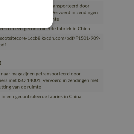
ctie naar magazijnen getransporteerd door
partners met ISO 14001, Vervoerd in zendingen
ale benutting van de ruimte
erd in een gecontroleerde fabriek in China
ascotsitecore-1ccb8.kxcdn.com/pdf/F1501-909-
pdf
g
 naar magazijnen getransporteerd door
ners met ISO 14001, Vervoerd in zendingen met
tting van de ruimte
in een gecontroleerde fabriek in China