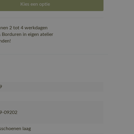
Kies een optie
nen 2 tot 4 werkdagen
Borduren in eigen atelier
nden!
9
9-09202
dsschoenen laag