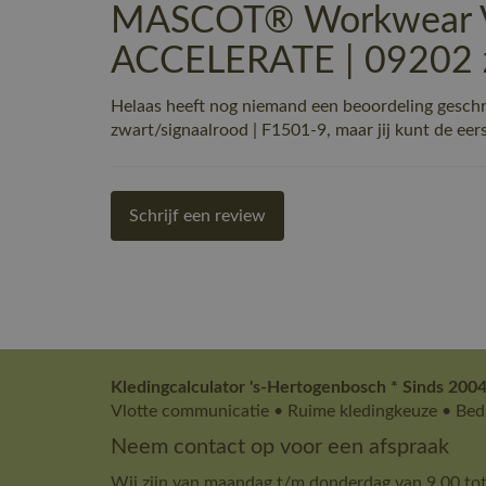
MASCOT® Workwear Ve
ACCELERATE | 09202 z
Helaas heeft nog niemand een beoordeling ge
zwart/signaalrood | F1501-9, maar jij kunt de eerst
Schrijf een review
Kledingcalculator 's-Hertogenbosch * Sinds 2004
Vlotte communicatie • Ruime kledingkeuze • Bedr
Neem contact op voor een afspraak
Wij zijn van maandag t/m donderdag van 9.00 tot