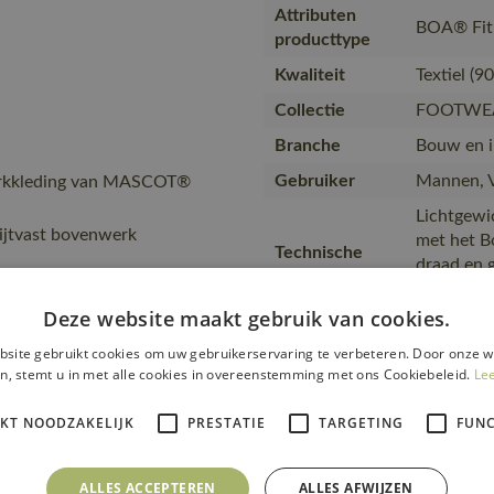
Attributen
BOA® Fit
producttype
Kwaliteit
Textiel (9
Collectie
FOOTWEA
Branche
Bouw en in
Gebruiker
Mannen, 
erkkleding van MASCOT®
Lichtgewi
lijtvast bovenwerk
met het B
Technische
draad en g
tekst
MASCOLAYE
teenverst
Deze website maakt gebruik van cookies.
Merk
MASCOT
site gebruikt cookies om uw gebruikerservaring te verbeteren. Door onze w
n, stemt u in met alle cookies in overeenstemming met ons Cookiebeleid.
Le
Schokabso
veilighe
IKT NOODZAKELIJK
PRESTATIE
TARGETING
FUNC
Tekst usp
ACCELERAT
en slijtva
presteren.
ALLES ACCEPTEREN
ALLES AFWIJZEN