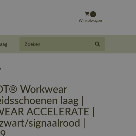
-
Winkelwagen
Zoeken
aag
9
T® Workwear
eidsschoenen laag |
EAR ACCELERATE |
wart/signaalrood |
-9