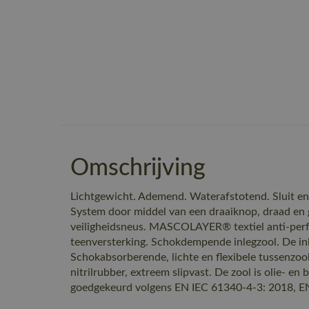
Omschrijving
Lichtgewicht. Ademend. Waterafstotend. Sluit e
System door middel van een draaiknop, draad en 
veiligheidsneus. MASCOLAYER® textiel anti-perf
teenversterking. Schokdempende inlegzool. De inl
Schokabsorberende, lichte en flexibele tussenzoo
nitrilrubber, extreem slipvast. De zool is olie- e
goedgekeurd volgens EN IEC 61340-4-3: 2018, E