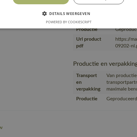
Van produ
Transport en
transport
DETAILS WEERGEVEN
verpakking
met maxim
POWERED BY COOKIESCRIPT
Productie
Geproduce
Url product
https://m
pdf
09202-nl.
Productie en verpakkin
Transport
Van productie
en
transportpart
verpakking
maximale benu
Productie
Geproduceerd 
w