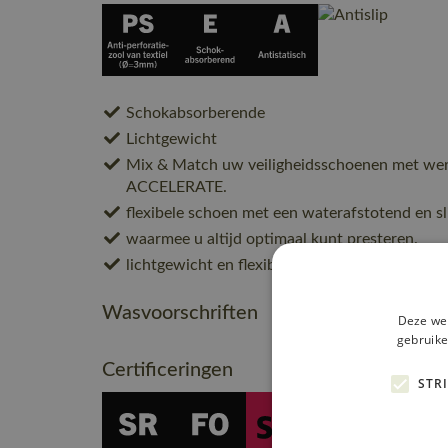
Schokabsorberende
Lichtgewicht
Mix & Match uw veiligheidsschoenen met w
ACCELERATE.
flexibele schoen met een waterafstotend en s
waarmee u altijd optimaal kunt presteren.
lichtgewicht en flexibele EVA-tussenzool vo
Wasvoorschriften
Deze web
gebruike
Certificeringen
STR