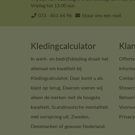
Vrijdag tot 13.00 uur.
073 - 851 64 96
Stuur ons een mail
Kledingcalculator
Klan
In werk- en bedrijfskleding draait het
Offerte
allemaal om kwaliteit bij
Informa
Kledingcalculator. Daar komt u als
Contac
klant op terug. Daarom voeren wij
Showro
alleen de merken met de hoogste
Retour
kwaliteit. Scandinavische mentaliteit
Voorwa
met oorsprong uit, Zweden,
Privacy
Denemarken of gewoon Nederland.