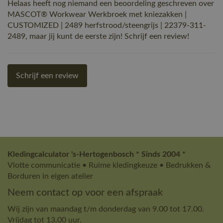
Helaas heeft nog niemand een beoordeling geschreven over
MASCOT® Workwear Werkbroek met kniezakken |
CUSTOMIZED | 2489 herfstrood/steengrijs | 22379-311-
2489, maar jij kunt de eerste zijn! Schrijf een review!
Schrijf een review
Kledingcalculator 's-Hertogenbosch * Sinds 2004 *
Vlotte communicatie • Ruime kledingkeuze • Bedrukken &
Borduren in eigen atelier
Neem contact op voor een afspraak
Wij zijn van maandag t/m donderdag van 9.00 tot 17.00.
Vrijdag tot 13.00 uur.