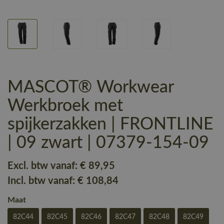
MASCOT® Workwear
Werkbroek met
spijkerzakken | FRONTLINE
| 09 zwart | 07379-154-09
Excl. btw vanaf:
€ 89
,95
Incl. btw vanaf:
€ 108
,84
Maat
82C44
82C45
82C46
82C47
82C48
82C49