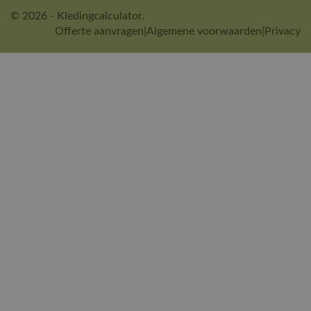
© 2026 - Kledingcalculator.
Offerte aanvragen
|
Algemene voorwaarden
|
Privacy