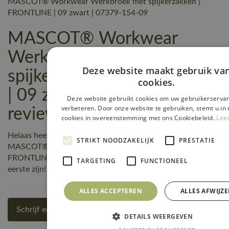
MASCOT® Workwear Werkbroek met spijkerzakken |
FRONTLINE | 09 zwart | 07379-154-09
MASCOT® Workwear
Werkbroek met
Deze website maakt gebruik va
spijkerzakken | FRONTLINE
cookies.
| 09 zwart | 07379-154-09
Deze website gebruikt cookies om uw gebruikerservar
verbeteren. Door onze website te gebruiken, stemt u in 
reviews
cookies in overeenstemming met ons Cookiebeleid.
Lee
Helaas heeft nog niemand een beoordeling geschreven over
STRIKT NOODZAKELIJK
PRESTATIE
MASCOT® Workwear Werkbroek met spijkerzakken |
FRONTLINE | 09 zwart | 07379-154-09, maar jij kunt de
TARGETING
FUNCTIONEEL
eerste zijn! Schrijf een review!
ALLES ACCEPTEREN
ALLES AFWIJZ
Schrijf een review
DETAILS WEERGEVEN