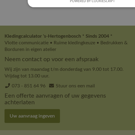
POWERED BY COOKIESCRIPT
Kledingcalculator 's-Hertogenbosch * Sinds 2004 *
Vlotte communicatie • Ruime kledingkeuze • Bedrukken &
Borduren in eigen atelier
Neem contact op voor een afspraak
Wij zijn van maandag t/m donderdag van 9.00 tot 17.00.
Vrijdag tot 13.00 uur.
073 - 851 64 96
Stuur ons een mail
Een offerte aanvragen of uw gegevens
achterlaten
Uw aanvraag ingeven