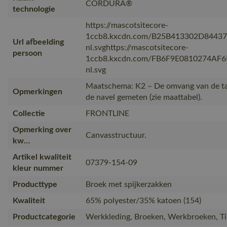
CORDURA®
technologie
https://mascotsitecore-
1ccb8.kxcdn.com/B25B413302D8443
Url afbeelding
nl.svghttps://mascotsitecore-
persoon
1ccb8.kxcdn.com/FB6F9E0810274AF
nl.svg
Maatschema: K2 – De omvang van de tai
Opmerkingen
de navel gemeten (zie maattabel).
Collectie
FRONTLINE
Opmerking over
Canvasstructuur.
kw…
Artikel kwaliteit
07379-154-09
kleur nummer
Producttype
Broek met spijkerzakken
Kwaliteit
65% polyester/35% katoen (154)
Productcategorie
Werkkleding, Broeken, Werkbroeken, 