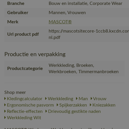
Branche
Bouw en installatie, Corporate Wear
Gebruiker
Mannen, Vrouwen
Merk
MASCOT®
https://mascotsitecore-1ccb8.kxcdn.c
Url product pdf
nl.pdf
Productie en verpakking
Werkkleding, Broeken,
Productcategorie
Werkbroeken, Timmermanbroeken
Shop meer
Kledingcalculator
Werkkleding
Man
Vrouw
Ergonomische pasvorm
Spijkerzakken
Kniezakken
Reflectie-effecten
Drievoudig gestikte naden
Werkkleding Wit