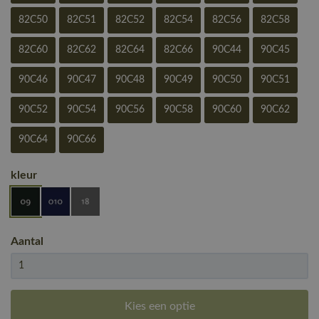
82C50
82C51
82C52
82C54
82C56
82C58
82C60
82C62
82C64
82C66
90C44
90C45
90C46
90C47
90C48
90C49
90C50
90C51
90C52
90C54
90C56
90C58
90C60
90C62
90C64
90C66
kleur
Aantal
Kies een optie