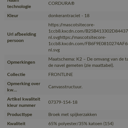
Naam
CORDURA®
technologie
Kleur
donkerantraciet - 18
https://mascotsitecore-
1ccb8.kxcdn.com/B25B413302D8443
Url afbeelding
nl.svghttps://mascotsitecore-
persoon
1ccb8.kxcdn.com/FB6F9E0810274AF
nl.svg
Maatschema: K2 – De omvang van de tai
Opmerkingen
de navel gemeten (zie maattabel).
Collectie
FRONTLINE
Opmerking over
Canvasstructuur.
kw…
Artikel kwaliteit
07379-154-18
kleur nummer
Producttype
Broek met spijkerzakken
Kwaliteit
65% polyester/35% katoen (154)