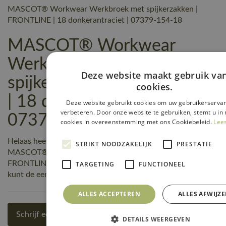
MASCOT® Workwear Werkbroek met spijkerzakken |
FRONTLINE | 18 donkerantraciet | 07379-154-18
MASCOT® Workwear
Werkbroek met
Deze website maakt gebruik va
spijkerzakken | FRONTLINE
cookies.
| 18 donkerantraciet |
Deze website gebruikt cookies om uw gebruikerservar
verbeteren. Door onze website te gebruiken, stemt u in 
07379-154-18 reviews
cookies in overeenstemming met ons Cookiebeleid.
Lee
Helaas heeft nog niemand een beoordeling geschreven over
STRIKT NOODZAKELIJK
PRESTATIE
MASCOT® Workwear Werkbroek met spijkerzakken |
FRONTLINE | 18 donkerantraciet | 07379-154-18, maar jij
TARGETING
FUNCTIONEEL
kunt de eerste zijn! Schrijf een review!
ALLES ACCEPTEREN
ALLES AFWIJZ
Schrijf een review
DETAILS WEERGEVEN