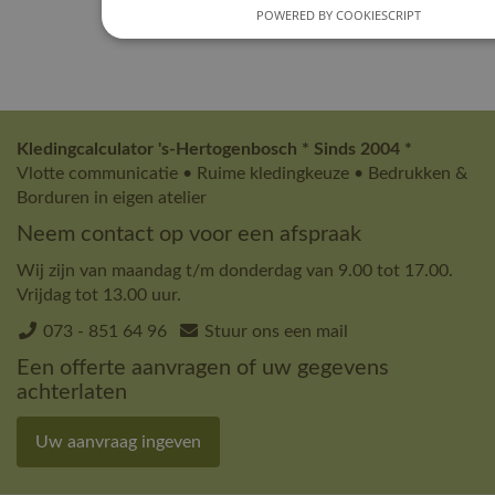
POWERED BY COOKIESCRIPT
Kledingcalculator 's-Hertogenbosch * Sinds 2004 *
Vlotte communicatie • Ruime kledingkeuze • Bedrukken &
Borduren in eigen atelier
Neem contact op voor een afspraak
Wij zijn van maandag t/m donderdag van 9.00 tot 17.00.
Vrijdag tot 13.00 uur.
073 - 851 64 96
Stuur ons een mail
Een offerte aanvragen of uw gegevens
achterlaten
Uw aanvraag ingeven