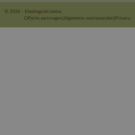
© 2026 - Kledingcalculator.
Offerte aanvragen
|
Algemene voorwaarden
|
Privacy