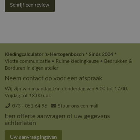
Schrijf een review
Kledingcalculator 's-Hertogenbosch * Sinds 2004 *
Vlotte communicatie • Ruime kledingkeuze • Bedrukken &
Borduren in eigen atelier
Neem contact op voor een afspraak
Wij zijn van maandag t/m donderdag van 9.00 tot 17.00.
Vrijdag tot 13.00 uur.
073 - 851 64 96
Stuur ons een mail
Een offerte aanvragen of uw gegevens
achterlaten
Uw aanvraag ingeven