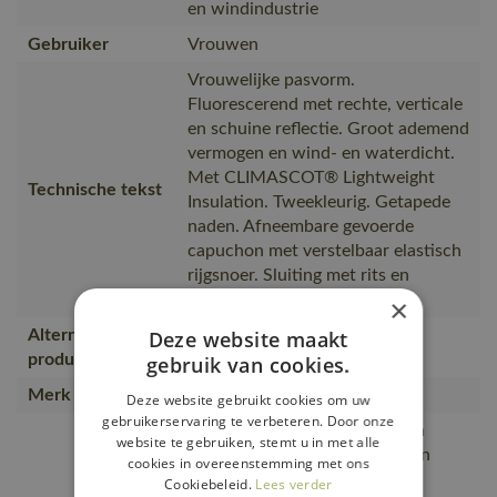
en windindustrie
Gebruiker
Vrouwen
Vrouwelijke pasvorm.
Fluorescerend met rechte, verticale
en schuine reflectie. Groot ademend
vermogen en wind- en waterdicht.
Met CLIMASCOT® Lightweight
Technische tekst
Insulation. Tweekleurig. Getapede
naden. Afneembare gevoerde
capuchon met verstelbaar elastisch
rijgsnoer. Sluiting met rits en
dubbele windvanger.
×
Alternatieve
Deze website maakt
19011-449
producten
gebruik van cookies.
Merk
MASCOT®
Deze website gebruikt cookies om uw
gebruikerservaring te verbeteren. Door onze
Zeer goede bescherming tegen
website te gebruiken, stemt u in met alle
extreme weersomstandigheden
cookies in overeenstemming met ons
door de dubbele windvanger.,
Cookiebeleid.
Lees verder