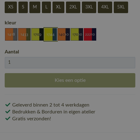
XS
S
M
L
XL
2XL
3XL
4XL
5XL
kleur
Aantal
Kies een optie
Geleverd binnen 2 tot 4 werkdagen
Bedrukken & Borduren in eigen atelier
Gratis verzonden!