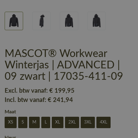
MASCOT® Workwear
Winterjas | ADVANCED |
09 zwart | 17035-411-09
Excl. btw vanaf:
€ 199
,95
Incl. btw vanaf:
€ 241
,94
Maat
XS
S
M
L
XL
2XL
3XL
4XL
kleur