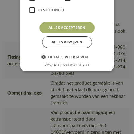
materiaal dat zorgt voor een
FUNCTIONEEL
efficiënte isolatie, De
multifunctionele stretchstof
combineert een laag gewicht met
ALLES ACCEPTEREN
een zeer hoge slijtvastheid en is ook
nog eens waterdicht.
ALLES AFWIJZEN
00781-380, 50077-843, 50604-380,
18250-803, 18350-803, 50404-876,
DETAILS WEERGEVEN
Fitting
50454-913, 20650-610, 50455-914,
accessories
POWERED BY COOKIESCRIPT
50562-940, 18150-807, 50603-974,
00780-380
Omdat het product gemaakt is van
stretchmateriaal dient er gebruik
Opmerking logo
gemaakt te worden van een rekbaar
transfer.
Van productie naar magazijnen
getransporteerd door
transportpartners met ISO
14001;Vervoerd in zendingen met