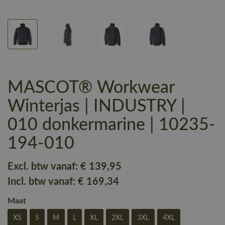
MASCOT® Workwear
Winterjas | INDUSTRY |
010 donkermarine | 10235-
194-010
Excl. btw vanaf:
€ 139
,95
Incl. btw vanaf:
€ 169
,34
Maat
XS
S
M
L
XL
2XL
3XL
4XL