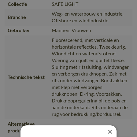
Collectie
SAFE LIGHT
Weg- en waterbouw en industrie,
Branche
Offshore en windindustrie
Gebruiker
Mannen; Vrouwen
Fluorescerend, met verticale en
horizontale reflecties. Tweekleurig.
Winddicht en waterafstotend.
Voering van quilt en quiltet fleece.
Sluiting met ritssluiting, windvanger
en verborgen drukknopen. Zak met
Technische tekst
rits onder windvanger. Borstzakken
met klep met verborgen
drukknopen. D-ring. Voorzakken.
Drukknoopregulering bij de pols en
aan de onderkant. Rits onderaan de
rug voor bedrukking/borduursel.
Alternatieve
15535-231
×
producten