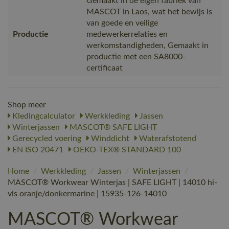
Gemaakt in de eigen fabriek van
MASCOT in Laos, wat het bewijs is
van goede en veilige
Productie
medewerkerrelaties en
werkomstandigheden, Gemaakt in
productie met een SA8000-
certificaat
Shop meer
Kledingcalculator
Werkkleding
Jassen
Winterjassen
MASCOT® SAFE LIGHT
Gerecycled voering
Winddicht
Waterafstotend
EN ISO 20471
OEKO-TEX® STANDARD 100
Home
/
Werkkleding
/
Jassen
/
Winterjassen
/
MASCOT® Workwear Winterjas | SAFE LIGHT | 14010 hi-
vis oranje/donkermarine | 15935-126-14010
MASCOT® Workwear