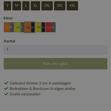
S
M
L
XL
2XL
3XL
4XL
kleur
Aantal
Kies een optie
Geleverd binnen 2 tot 4 werkdagen
Bedrukken & Borduren in eigen atelier
Gratis verzonden!