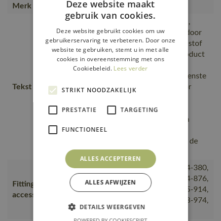
Deze website maakt
Merk
MASCOT®
gebruik van cookies.
Winddicht en waterafstotend.,
Deze website gebruikt cookies om uw
Extra bescherming tegen kou door
gebruikerservaring te verbeteren. Door onze
de verlengde rug., De donkere stof
website te gebruiken, stemt u in met alle
bevindt zich daar waar het product
cookies in overeenstemming met ons
het meest aan vuil wordt
Cookiebeleid.
Lees verder
blootgesteld., zacht in het bovenste
Tekst usp
gedeelte en glad onderaan voor
STRIKT NOODZAKELIJK
minder wrijving op de
onderkleding., Voering van
PRESTATIE
TARGETING
verschillende materialen, Extra
FUNCTIONEEL
veilig doordat de loodrechte
reflectiestrepen doorlopen tot de
horizontale.
ALLES ACCEPTEREN
00781-380, 50077-843, 50604-380,
18250-803, 18350-803, 50404-876,
ALLES AFWIJZEN
Fitting
50454-913, 20650-610, 50455-914,
accessories
50562-940, 18150-807, 50603-974,
DETAILS WEERGEVEN
00780-380
POWERED BY COOKIESCRIPT