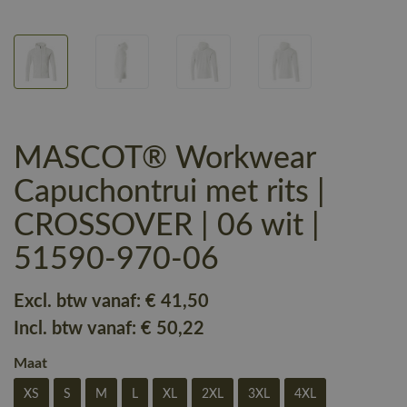
MASCOT® Workwear
Capuchontrui met rits |
CROSSOVER | 06 wit |
51590-970-06
Excl. btw vanaf:
€ 41
,50
Incl. btw vanaf:
€ 50
,22
Maat
XS
S
M
L
XL
2XL
3XL
4XL