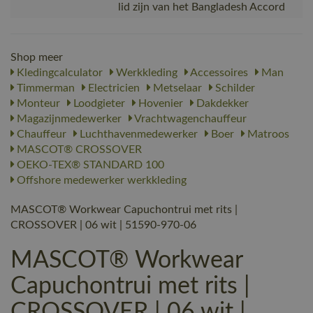
lid zijn van het Bangladesh Accord
Shop meer
Kledingcalculator
Werkkleding
Accessoires
Man
Timmerman
Electricien
Metselaar
Schilder
Monteur
Loodgieter
Hovenier
Dakdekker
Magazijnmedewerker
Vrachtwagenchauffeur
Chauffeur
Luchthavenmedewerker
Boer
Matroos
MASCOT® CROSSOVER
OEKO-TEX® STANDARD 100
Offshore medewerker werkkleding
MASCOT® Workwear Capuchontrui met rits |
CROSSOVER | 06 wit | 51590-970-06
MASCOT® Workwear
Capuchontrui met rits |
CROSSOVER | 06 wit |