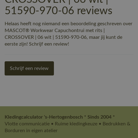
51590-970-06 reviews
Helaas heeft nog niemand een beoordeling geschreven over
MASCOT® Workwear Capuchontrui met rits |
CROSSOVER | 06 wit | 51590-970-06, maar jij kunt de
eerste zijn! Schrijf een review!
Schrijf een review
Kledingcalculator 's-Hertogenbosch * Sinds 2004 *
Vlotte communicatie • Ruime kledingkeuze • Bedrukken &
Borduren in eigen atelier