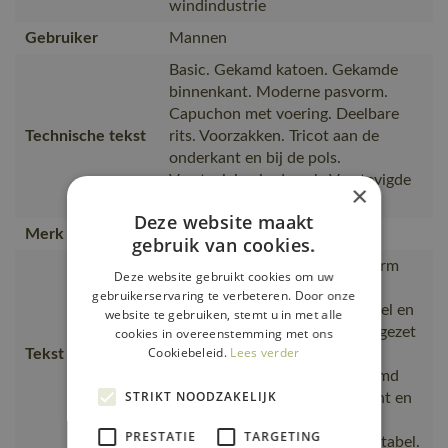
windindustrie
Gebruiker
Mannen
Basic. Gekamd katoen. Gekamde
binnenkant. Moderne pasvorm.
Capuchon met voering. Deelbare
Technische tekst
rits. Voorzakken. Tricot aan de
onderkant en bij de pols.
Versteviging in de nek. Verstevigde
×
boord.
Deze website maakt
Merk
MASCOT®
gebruik van cookies.
Moderne, comfortabele pasvorm
Deze website gebruikt cookies om uw
met een optimale
gebruikerservaring te verbeteren. Door onze
bewegingsvrijheid., comfortabel en
website te gebruiken, stemt u in met alle
warm., De naad in de nek is afgezet
cookies in overeenstemming met ons
Cookiebeleid.
Lees verder
Tekst usp
met een zacht materiaal om
irritaties te voorkomen., Gekamd
STRIKT NOODZAKELIJK
katoen, Tricot aan de onderkant en
bij de pols., De geborstelde
PRESTATIE
TARGETING
binnenkant is zacht en comfortabel.