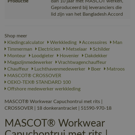
Productie
dan 10 jaar met MASCOT werken,
Geproduceerd bij leveranciers die
lid zijn van het Bangladesh Accord
Shop meer
Kledingcalculator
Werkkleding
Accessoires
Man
Timmerman
Electricien
Metselaar
Schilder
Monteur
Loodgieter
Hovenier
Dakdekker
Magazijnmedewerker
Vrachtwagenchauffeur
Chauffeur
Luchthavenmedewerker
Boer
Matroos
MASCOT® CROSSOVER
OEKO-TEX® STANDARD 100
Offshore medewerker werkkleding
MASCOT® Workwear Capuchontrui met rits |
CROSSOVER | 18 donkerantraciet | 51590-970-18
MASCOT® Workwear
Capuchontrui met rits |