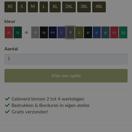
XS
S
M
L
XL
2XL
3XL
4XL
kleur
Aantal
Kies een optie
Geleverd binnen 2 tot 4 werkdagen
Bedrukken & Borduren in eigen atelier
Gratis verzonden!