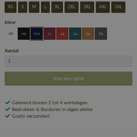
XS
S
M
L
XL
2XL
3XL
4XL
5XL
kleur
Aantal
Kies een optie
Geleverd binnen 2 tot 4 werkdagen
Bedrukken & Borduren in eigen atelier
Gratis verzonden!