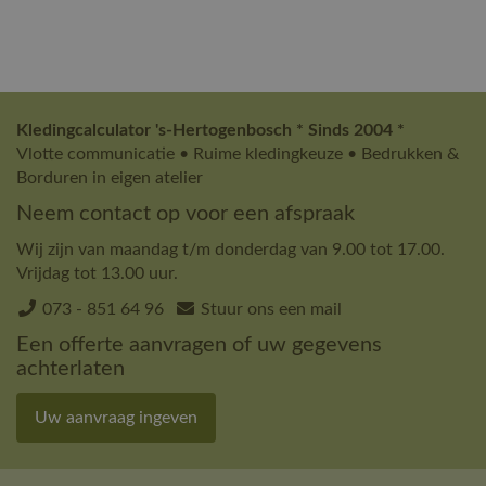
Kledingcalculator 's-Hertogenbosch * Sinds 2004 *
Vlotte communicatie • Ruime kledingkeuze • Bedrukken &
Borduren in eigen atelier
Neem contact op voor een afspraak
Wij zijn van maandag t/m donderdag van 9.00 tot 17.00.
Vrijdag tot 13.00 uur.
073 - 851 64 96
Stuur ons een mail
Een offerte aanvragen of uw gegevens
achterlaten
Uw aanvraag ingeven