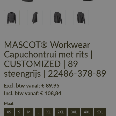
MASCOT® Workwear
Capuchontrui met rits |
CUSTOMIZED | 89
steengrijs | 22486-378-89
Excl. btw vanaf:
€ 89
,95
Incl. btw vanaf:
€ 108
,84
Maat
XS
S
M
L
XL
2XL
3XL
4XL
5XL