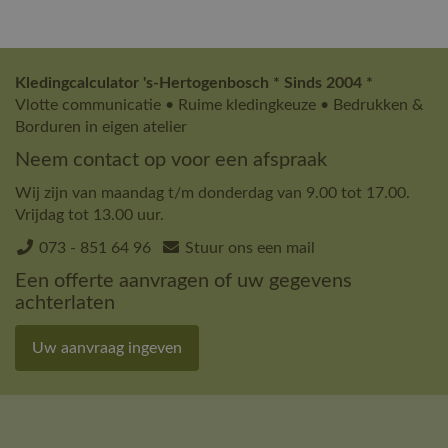
Kledingcalculator 's-Hertogenbosch * Sinds 2004 *
Vlotte communicatie • Ruime kledingkeuze • Bedrukken &
Borduren in eigen atelier
Neem contact op voor een afspraak
Wij zijn van maandag t/m donderdag van 9.00 tot 17.00.
Vrijdag tot 13.00 uur.
073 - 851 64 96
Stuur ons een mail
Een offerte aanvragen of uw gegevens
achterlaten
Uw aanvraag ingeven